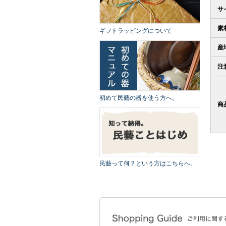
サ
素
ギフトラッピングについて
産
注
初めて民藝の器を使う方へ。
商
民藝って何？という方はこちらへ。