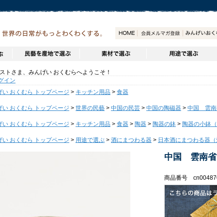
トさま、みんげい おくむらへようこそ！
グイン
げい おくむら トップページ
>
キッチン用品
>
食器
げい おくむら トップページ
>
世界の民藝
>
中国の民芸
>
中国の陶磁器
>
中国 雲南
げい おくむら トップページ
>
キッチン用品
>
食器
>
陶器
>
陶器の鉢
>
陶器の小鉢（
げい おくむら トップページ
>
用途で選ぶ
>
酒にまつわる器
>
日本酒にまつわる器（
中国 雲南省
商品番号 cn00487