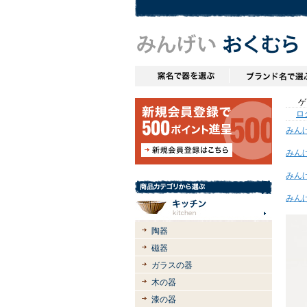
ゲス
ロ
みん
みん
みん
みん
陶器
磁器
ガラスの器
木の器
漆の器