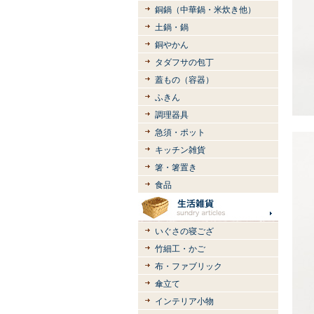
銅鍋（中華鍋・米炊き他）
土鍋・鍋
銅やかん
タダフサの包丁
蓋もの（容器）
ふきん
調理器具
急須・ポット
キッチン雑貨
箸・箸置き
食品
いぐさの寝ござ
竹細工・かご
布・ファブリック
傘立て
インテリア小物