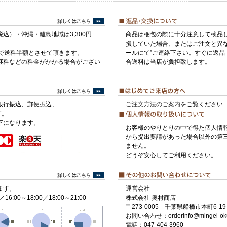
税込）・沖縄・離島地域は3,300円
商品は梱包の際に十分注意して検品
損していた場合、またはご注文と異な
げで送料半額とさせて頂きます。
ールにて”ご連絡下さい。すぐに返品
継料などの料金がかかる場合がござい
合送料は当店が負担致します。
銀行振込、郵便振込、
ご注文方法のご案内
をご覧ください
す。
下になります。
お客様のやりとりの中で得た個人情
から提出要請があった場合以外の第
ません。
どうぞ安心してご利用ください。
ます。
運営会社
／16:00～18:00／18:00～21:00
株式会社 奥村商店
〒273-0005 千葉県船橋市本町6-19-
お問い合わせ：orderinfo@mingei-ok
電話：047-404-3960