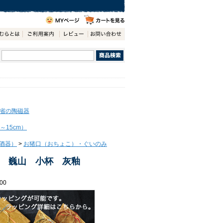
省の陶磁器
～15cm）
酒器）
>
お猪口（おちょこ）・ぐいのみ
 巍山 小杯 灰釉
00