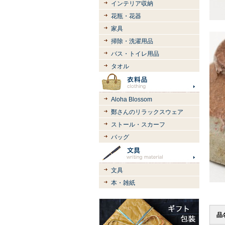
インテリア収納
花瓶・花器
家具
掃除・洗濯用品
バス・トイレ用品
タオル
Aloha Blossom
鄭さんのリラックスウェア
ストール・スカーフ
バッグ
文具
本・雑紙
品