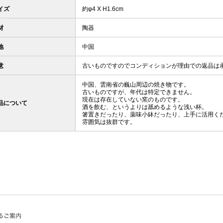
イズ
約φ4 X H1.6cm
材
陶器
地
中国
意
古いものですのでコンディションが理由での返品は
中国、雲南省の巍山周辺の焼き物です。
古いものですが、年代は特定できません。
現在は存在していない窯のものです。
品について
酒を飲む、というよりは舐めるような浅い杯。
箸置きだったり、薬味小鉢だったり、上手に活用く
雰囲気は抜群です。