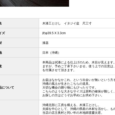
名
木漆工とけし イタジイ盆 尺三寸
イズ
約φ39.5 X 3.3cm
材
漆器
地
日本（沖縄）
本商品は拭漆による仕上げのため、木目が見えます
意
ますが、予めご了承下さいませ。使う上での注意は
を付属させて頂きます。
お盆はなかなかこれ、という出会いが無いという方
沖縄の風土が生きたこちらの道具。
品について
大切な機会の贈り物にもぴったりです。
こちらのような大きなサイズは原料の確保が難しく
お探しの方はどうぞお早めにお求め下さい。
沖縄北部に工房を構える、木漆工とけし。
夫婦を中心として、沖縄の県産の木材を活かし、も
当店の店主奥村と同い年の木地師渡慶次君。