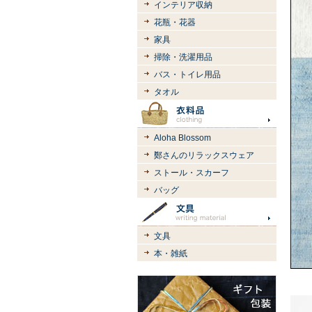
インテリア収納
花瓶・花器
家具
掃除・洗濯用品
バス・トイレ用品
タオル
Aloha Blossom
鄭さんのリラックスウェア
ストール・スカーフ
バッグ
文具
本・雑紙