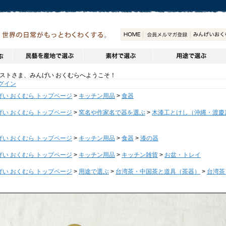
トさま、みんげい おくむらへようこそ！
グイン
げい おくむら トップページ
>
キッチン用品
>
食器
げい おくむら トップページ
>
窯名や作家名で器を選ぶ
>
木漆工とけし（沖縄・渡慶
げい おくむら トップページ
>
キッチン用品
>
食器
>
漆の器
げい おくむら トップページ
>
キッチン用品
>
キッチン雑貨
>
お盆・トレイ
げい おくむら トップページ
>
用途で選ぶ
>
台湾茶・中国茶と道具（茶器）
>
台湾茶