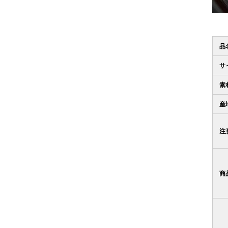
品
サ
素
産
注
商