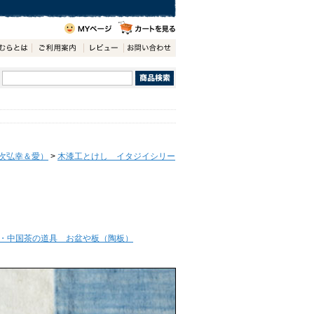
次弘幸＆愛）
>
木漆工とけし イタジイシリー
・中国茶の道具 お盆や板（陶板）