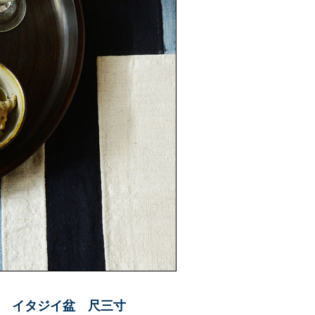
 イタジイ盆 尺三寸