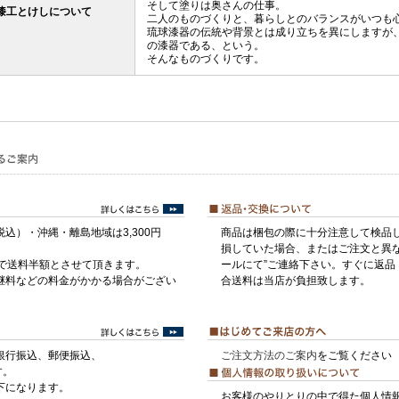
そして塗りは奥さんの仕事。
漆工とけしについて
二人のものづくりと、暮らしとのバランスがいつも
琉球漆器の伝統や背景とは成り立ちを異にしますが
の漆器である、という。
そんなものづくりです。
税込）・沖縄・離島地域は3,300円
商品は梱包の際に十分注意して検品
損していた場合、またはご注文と異な
げで送料半額とさせて頂きます。
ールにて”ご連絡下さい。すぐに返品
継料などの料金がかかる場合がござい
合送料は当店が負担致します。
銀行振込、郵便振込、
ご注文方法のご案内
をご覧ください
す。
下になります。
お客様のやりとりの中で得た個人情