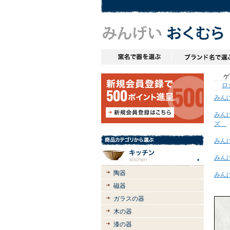
ゲス
ロ
みん
みん
ズ
みん
みん
陶器
みん
磁器
ガラスの器
木の器
漆の器