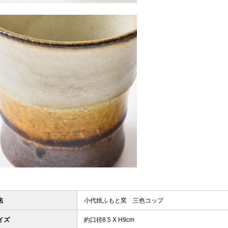
名
小代焼ふもと窯 三色コップ
イズ
約口径8.5 X H9cm