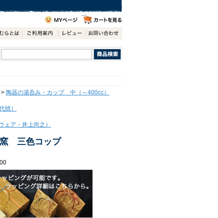
>
陶器の湯呑み・カップ 中（～400cc）
代焼）
ウェア・井上尚之）
窯 三色コップ
00