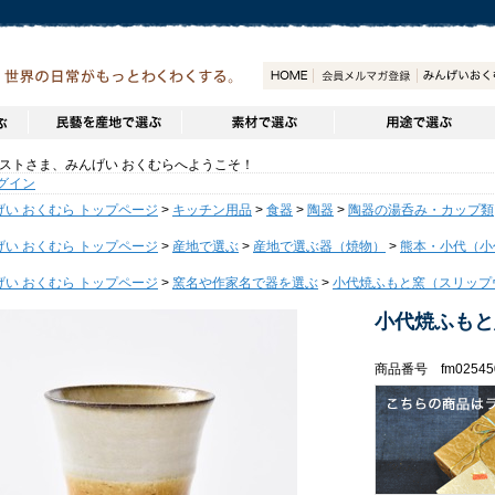
トさま、みんげい おくむらへようこそ！
グイン
げい おくむら トップページ
>
キッチン用品
>
食器
>
陶器
>
陶器の湯呑み・カップ類
げい おくむら トップページ
>
産地で選ぶ
>
産地で選ぶ器（焼物）
>
熊本・小代（小
げい おくむら トップページ
>
窯名や作家名で器を選ぶ
>
小代焼ふもと窯（スリップ
小代焼ふもと
商品番号 fm02545