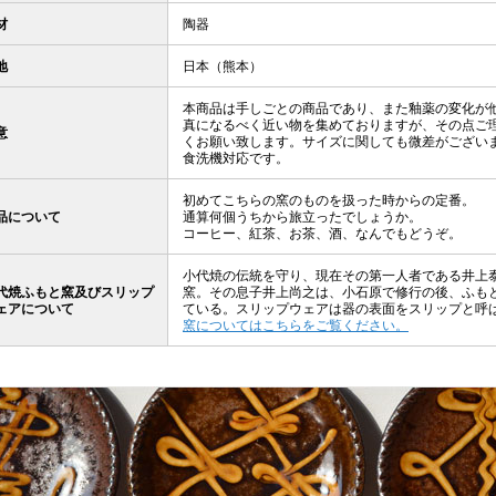
材
陶器
地
日本（熊本）
本商品は手しごとの商品であり、また釉薬の変化が
真になるべく近い物を集めておりますが、その点ご
意
くお願い致します。サイズに関しても微差がござい
食洗機対応です。
初めてこちらの窯のものを扱った時からの定番。
品について
通算何個うちから旅立ったでしょうか。
コーヒー、紅茶、お茶、酒、なんでもどうぞ。
小代焼の伝統を守り、現在その第一人者である井上
代焼ふもと窯及びスリップ
窯。その息子井上尚之は、小石原で修行の後、ふも
ェアについて
ている。スリップウェアは器の表面をスリップと呼
窯についてはこちらをご覧ください。