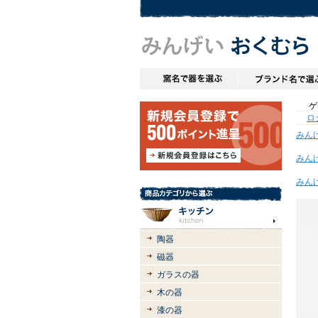
ゲス
ロ
みん
みん
みん
陶器
磁器
ガラスの器
木の器
漆の器