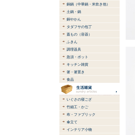
銅鍋（中華鍋・米炊き他）
土鍋・鍋
銅やかん
タダフサの包丁
蓋もの（容器）
ふきん
調理器具
急須・ポット
キッチン雑貨
箸・箸置き
食品
いぐさの寝ござ
竹細工・かご
布・ファブリック
傘立て
インテリア小物