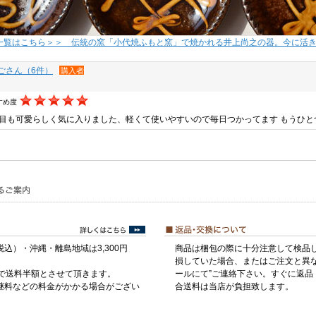
一覧はこちら＞＞ 伝統の窯「小代焼ふもと窯」で焼かれる井上尚之の器。今に活
ごさん（6件）
購入者
すめ度
目も可愛らしく気に入りました、軽くて使いやすいので毎日つかってます もうひと
税込）・沖縄・離島地域は3,300円
商品は梱包の際に十分注意して検品
損していた場合、またはご注文と異な
げで送料半額とさせて頂きます。
ールにて”ご連絡下さい。すぐに返品
継料などの料金がかかる場合がござい
合送料は当店が負担致します。