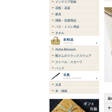
インテリア収納
花瓶・花器
家具
掃除・洗濯用品
バス・トイレ用品
タオル
Aloha Blossom
鄭さんのリラックスウェア
ストール・スカーフ
バッグ
文具
本・雑紙
品
サ