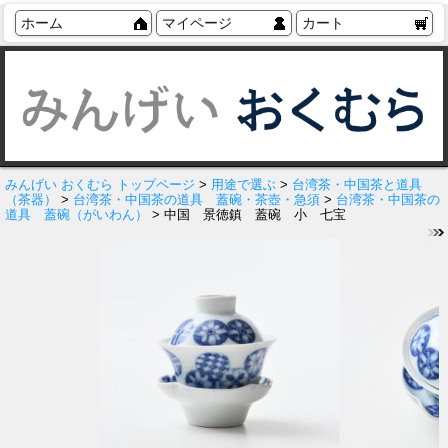
ホーム
マイページ
カート
みんげい おくむら トップページ
>
用途で選ぶ
>
台湾茶・中国茶と道具
（茶器）
>
台湾茶・中国茶の道具 蓋碗・茶壺・急須
>
台湾茶・中国茶の
道具 蓋碗（がいわん）
> 中国 景徳鎮 蓋碗 小 七宝