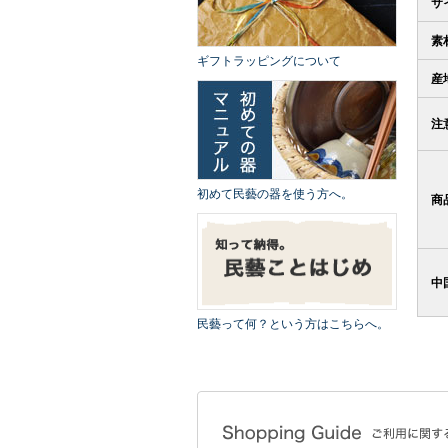
サ
素
ギフトラッピングについて
産
注
初めて民藝の器を使う方へ。
商
中
民藝って何？という方はこちらへ。