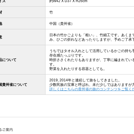
イズ
約W42 X D37 X H26cm
材
竹
地
中国（貴州省）
日本の竹かごよりも「粗い」、竹細工です。あくま
意
み、ひごの折れなどあったりしますが、予めご了承
うちではタオル入れとして活用しているかごの持ち
存在感たっぷりです。
品について
時折ささくれたりもありますが、丁寧に編まれてい
す。
野菜を入れたりする容器としても。
2019, 2014年と連続して旅をしてきました。
国貴州省について
少数民族の宝庫と呼ばれ、未だ少しではありますが
詳しくはこちらの貴州省の旅のコンテンツをご覧く