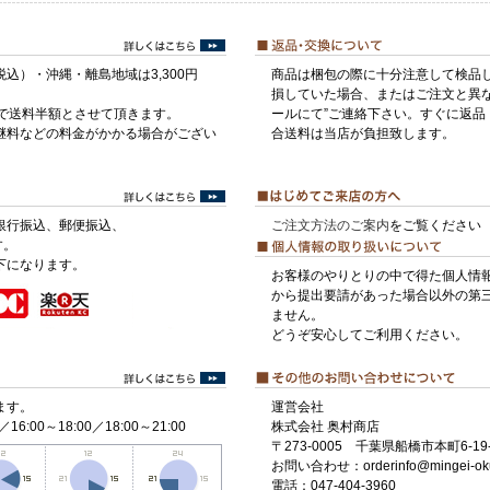
税込）・沖縄・離島地域は3,300円
商品は梱包の際に十分注意して検品
損していた場合、またはご注文と異な
げで送料半額とさせて頂きます。
ールにて”ご連絡下さい。すぐに返品
継料などの料金がかかる場合がござい
合送料は当店が負担致します。
銀行振込、郵便振込、
ご注文方法のご案内
をご覧ください
す。
下になります。
お客様のやりとりの中で得た個人情
から提出要請があった場合以外の第
ません。
どうぞ安心してご利用ください。
ます。
運営会社
／16:00～18:00／18:00～21:00
株式会社 奥村商店
〒273-0005 千葉県船橋市本町6-19-
お問い合わせ：orderinfo@mingei-ok
電話：047-404-3960