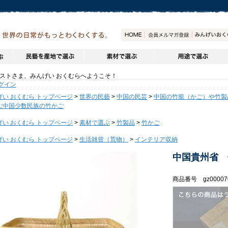
トさま、みんげい おくむらへようこそ！
グイン
げい おくむら トップページ
>
世界の民藝
>
中国の民芸
>
中国の竹籠（かご）や竹製
む中国少数民族の竹かご
げい おくむら トップページ
>
素材で選ぶ
>
竹製品
>
竹かご
げい おくむら トップページ
>
生活雑貨（荒物）
>
インテリア収納
中国貴州省 
商品番号 gz00007