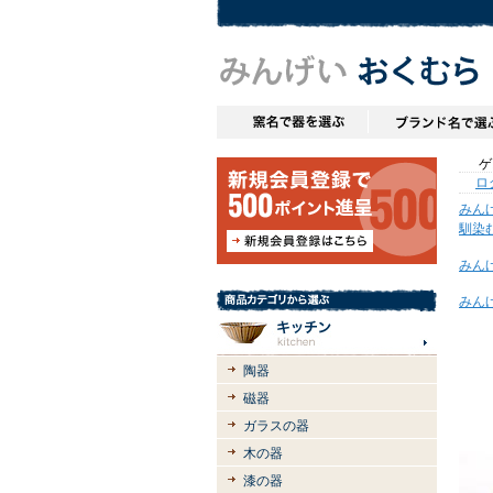
ゲス
ロ
みん
馴染
みん
みん
陶器
磁器
ガラスの器
木の器
漆の器