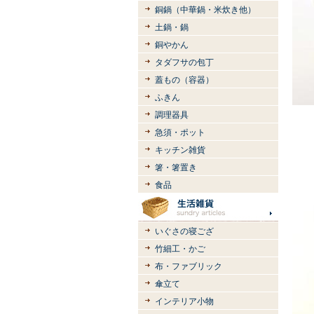
銅鍋（中華鍋・米炊き他）
土鍋・鍋
銅やかん
タダフサの包丁
蓋もの（容器）
ふきん
調理器具
急須・ポット
キッチン雑貨
箸・箸置き
食品
いぐさの寝ござ
竹細工・かご
布・ファブリック
傘立て
インテリア小物