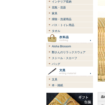
インテリア収納
花瓶・花器
家具
掃除・洗濯用品
バス・トイレ用品
タオル
Aloha Blossom
鄭さんのリラックスウェア
ストール・スカーフ
バッグ
文具
本・雑紙
品