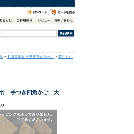
品
>
中国貴州省 少数民族の竹かご
>
暮らしに
竹 手つき四角かご 大
00