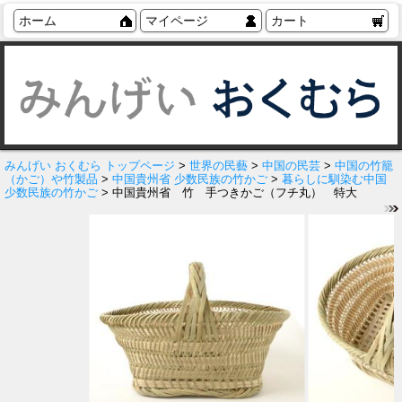
ホーム
マイページ
カート
みんげい おくむら トップページ
>
世界の民藝
>
中国の民芸
>
中国の竹籠
（かご）や竹製品
>
中国貴州省 少数民族の竹かご
>
暮らしに馴染む中国
少数民族の竹かご
> 中国貴州省 竹 手つきかご（フチ丸） 特大