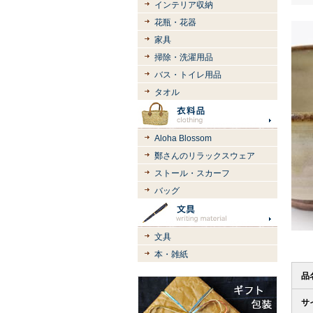
インテリア収納
花瓶・花器
家具
掃除・洗濯用品
バス・トイレ用品
タオル
Aloha Blossom
鄭さんのリラックスウェア
ストール・スカーフ
バッグ
文具
本・雑紙
品
サ