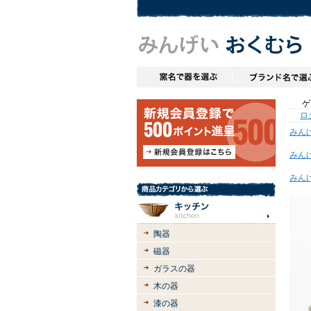
ゲス
ロ
みん
みん
みん
陶器
磁器
ガラスの器
木の器
漆の器