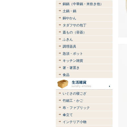
銅鍋（中華鍋・米炊き他）
土鍋・鍋
銅やかん
タダフサの包丁
蓋もの（容器）
ふきん
調理器具
急須・ポット
キッチン雑貨
箸・箸置き
食品
いぐさの寝ござ
竹細工・かご
布・ファブリック
傘立て
インテリア小物