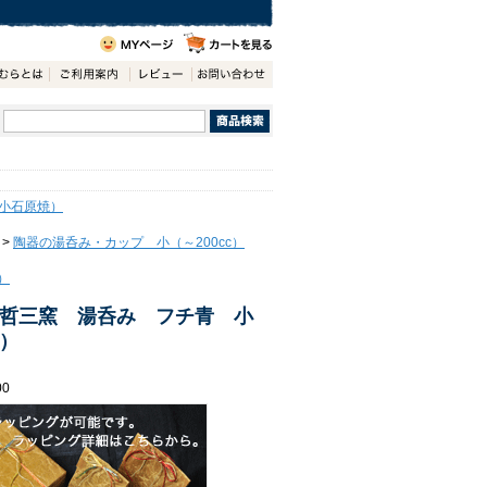
小石原焼）
>
陶器の湯呑み・カップ 小（～200cc）
）
哲三窯 湯呑み フチ青 小
）
00