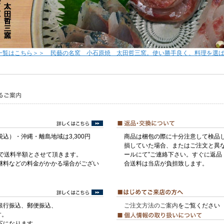
一覧はこちら＞＞ 民藝の名窯 小石原焼 太田哲三窯。使い勝手良く、料理を選
税込）・沖縄・離島地域は3,300円
商品は梱包の際に十分注意して検品
損していた場合、またはご注文と異な
げで送料半額とさせて頂きます。
ールにて”ご連絡下さい。すぐに返品
継料などの料金がかかる場合がござい
合送料は当店が負担致します。
銀行振込、郵便振込、
ご注文方法のご案内
をご覧ください
す。
下になります。