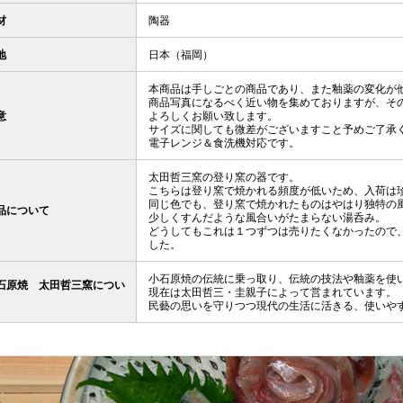
材
陶器
地
日本（福岡）
本商品は手しごとの商品であり、また釉薬の変化が
商品写真になるべく近い物を集めておりますが、そ
意
よろしくお願い致します。
サイズに関しても微差がございますこと予めご了承
電子レンジ＆食洗機対応です。
太田哲三窯の登り窯の器です。
こちらは登り窯で焼かれる頻度が低いため、入荷は
同じ色でも、登り窯で焼かれたものはやはり独特の
品について
少しくすんだような風合いがたまらない湯呑み。
どうしてもこれは１つずつは売りたくなかったので
した。
小石原焼の伝統に乗っ取り、伝統の技法や釉薬を使
石原焼 太田哲三窯につい
現在は太田哲三・圭親子によって営まれています。
民藝の思いを守りつつ現代の生活に活きる、使いや