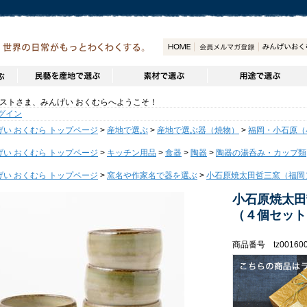
トさま、みんげい おくむらへようこそ！
グイン
げい おくむら トップページ
>
産地で選ぶ
>
産地で選ぶ器（焼物）
>
福岡・小石原（
げい おくむら トップページ
>
キッチン用品
>
食器
>
陶器
>
陶器の湯呑み・カップ類
げい おくむら トップページ
>
窯名や作家名で器を選ぶ
>
小石原焼太田哲三窯（福岡
小石原焼太田
（４個セット
商品番号 tz00160