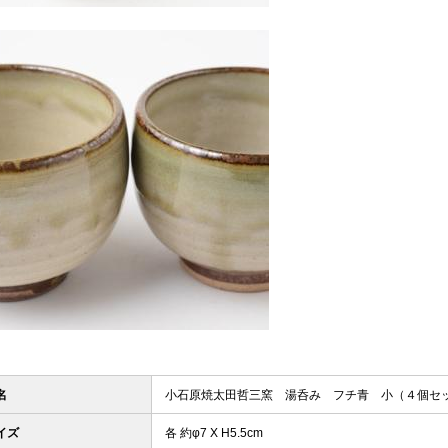
名
小石原焼太田哲三窯 湯呑み フチ青 小（４個セ
イズ
各 約φ7 X H5.5cm