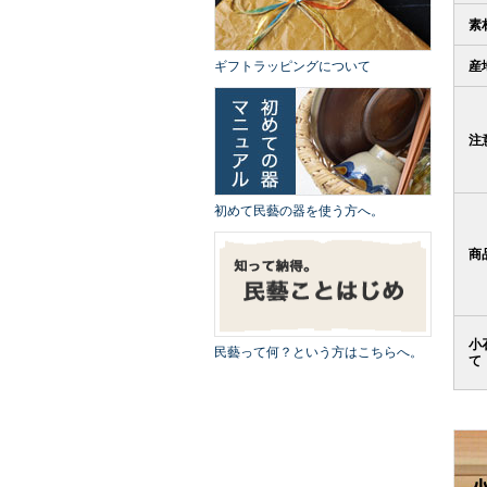
素
ギフトラッピングについて
産
注
初めて民藝の器を使う方へ。
商
小
民藝って何？という方はこちらへ。
て