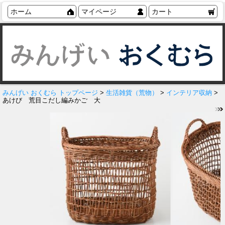
ホーム
マイページ
カート
みんげい おくむら トップページ
>
生活雑貨（荒物）
>
インテリア収納
>
あけび 荒目こだし編みかご 大