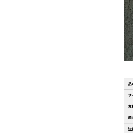
品
サ
素
産
注