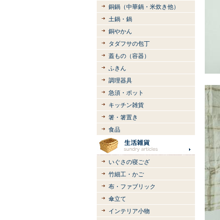
銅鍋（中華鍋・米炊き他）
土鍋・鍋
銅やかん
タダフサの包丁
蓋もの（容器）
ふきん
調理器具
急須・ポット
キッチン雑貨
箸・箸置き
食品
いぐさの寝ござ
竹細工・かご
布・ファブリック
傘立て
インテリア小物