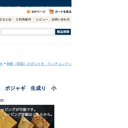
ギ
>
朝鮮（韓国）のポジャギ ランチョンマッ
 ポジャギ 生成り 小
00