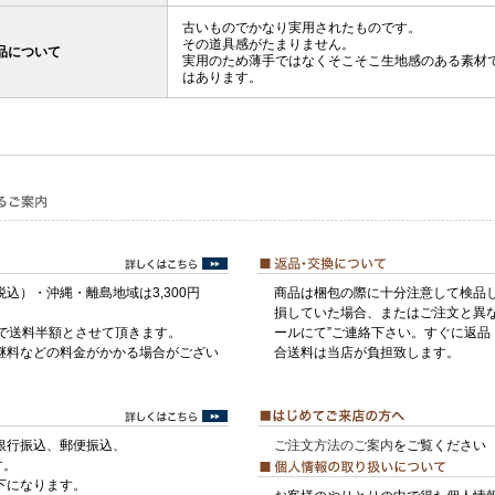
古いものでかなり実用されたものです。
その道具感がたまりません。
品について
実用のため薄手ではなくそこそこ生地感のある素材
はあります。
税込）・沖縄・離島地域は3,300円
商品は梱包の際に十分注意して検品
損していた場合、またはご注文と異な
げで送料半額とさせて頂きます。
ールにて”ご連絡下さい。すぐに返品
継料などの料金がかかる場合がござい
合送料は当店が負担致します。
銀行振込、郵便振込、
ご注文方法のご案内
をご覧ください
す。
下になります。