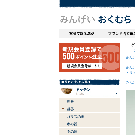
ゲス
ロ
みん
みん
トサ
みん
陶器
磁器
ガラスの器
木の器
漆の器