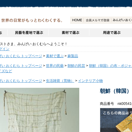
トさま、みんげい おくむらへようこそ！
グイン
げい おくむら トップページ
>
素材で選ぶ
>
麻製品
げい おくむら トップページ
>
世界の民藝
>
朝鮮の民芸
>
朝鮮（韓国）の布・ポジャ
イズなど
げい おくむら トップページ
>
生活雑貨（荒物）
>
インテリア小物
朝鮮（韓国）
商品番号 nk00541