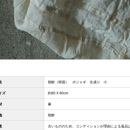
名
朝鮮（韓国） ポジャギ 生成り 小
イズ
約80 X 80cm
材
麻
地
朝鮮
意
古いもののため、コンディションが理由による返品