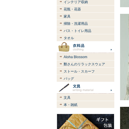
インテリア収納
花瓶・花器
家具
掃除・洗濯用品
バス・トイレ用品
タオル
Aloha Blossom
鄭さんのリラックスウェア
ストール・スカーフ
バッグ
文具
本・雑紙