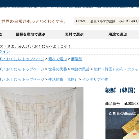
トさま、みんげい おくむらへようこそ！
グイン
げい おくむら トップページ
>
素材で選ぶ
>
麻製品
げい おくむら トップページ
>
世界の民藝
>
朝鮮の民芸
>
朝鮮（韓国）の布・ポジャ
げい おくむら トップページ
>
生活雑貨（荒物）
>
インテリア小物
朝鮮（韓国）
商品番号 nk00568