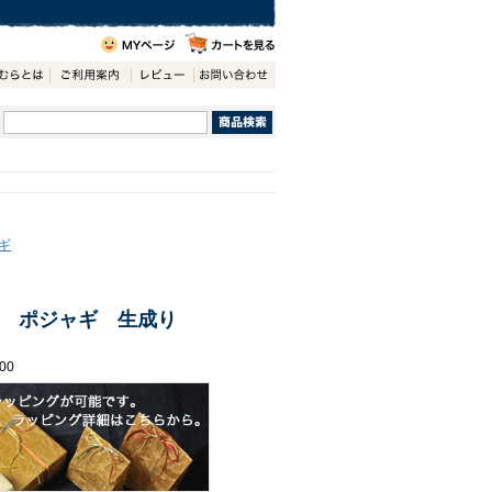
ギ
 ポジャギ 生成り
00