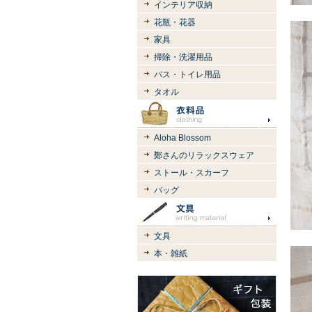
インテリア収納
花瓶・花器
家具
掃除・洗濯用品
バス・トイレ用品
タオル
Aloha Blossom
鄭さんのリラックスウェア
ストール・スカーフ
バッグ
文具
本・雑紙