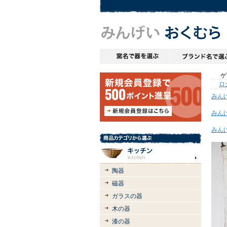
ゲス
ロ
みん
みん
みん
陶器
磁器
ガラスの器
木の器
漆の器