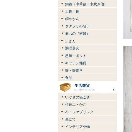
銅鍋（中華鍋・米炊き他）
土鍋・鍋
銅やかん
タダフサの包丁
蓋もの（容器）
ふきん
調理器具
急須・ポット
キッチン雑貨
箸・箸置き
食品
いぐさの寝ござ
竹細工・かご
布・ファブリック
傘立て
インテリア小物