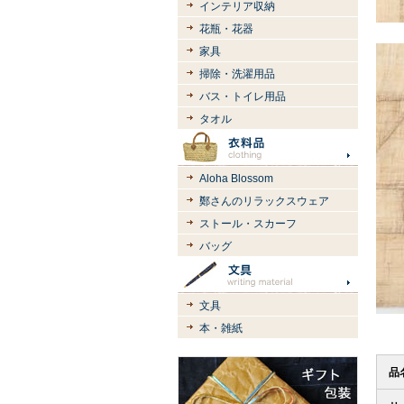
インテリア収納
花瓶・花器
家具
掃除・洗濯用品
バス・トイレ用品
タオル
Aloha Blossom
鄭さんのリラックスウェア
ストール・スカーフ
バッグ
文具
本・雑紙
品