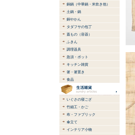
銅鍋（中華鍋・米炊き他）
土鍋・鍋
銅やかん
タダフサの包丁
蓋もの（容器）
ふきん
調理器具
急須・ポット
キッチン雑貨
箸・箸置き
食品
いぐさの寝ござ
竹細工・かご
布・ファブリック
傘立て
インテリア小物