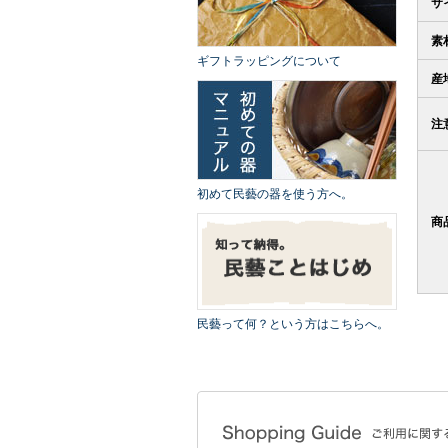
サ
素
ギフトラッピングについて
産
注
初めて民藝の器を使う方へ。
商
民藝って何？という方はこちらへ。