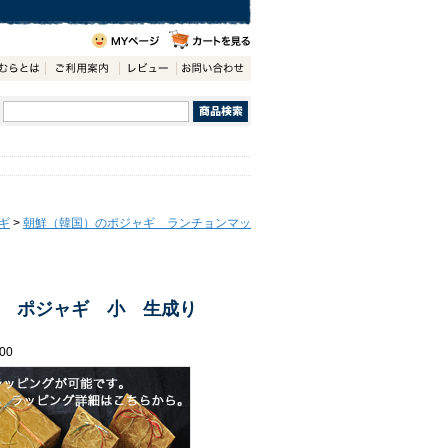
ギ
>
朝鮮（韓国）のポジャギ ランチョンマッ
 ポジャギ 小 生成り
00