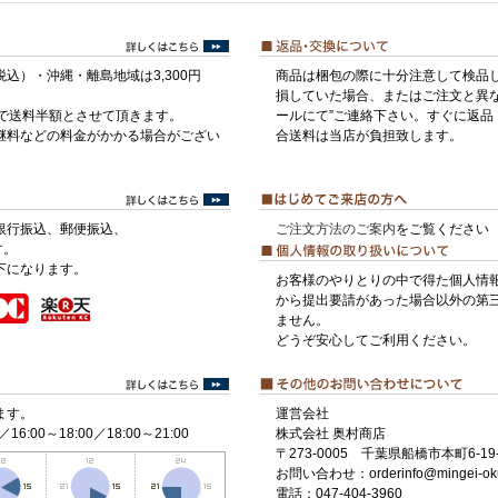
税込）・沖縄・離島地域は3,300円
商品は梱包の際に十分注意して検品
損していた場合、またはご注文と異な
げで送料半額とさせて頂きます。
ールにて”ご連絡下さい。すぐに返品
継料などの料金がかかる場合がござい
合送料は当店が負担致します。
銀行振込、郵便振込、
ご注文方法のご案内
をご覧ください
す。
下になります。
お客様のやりとりの中で得た個人情
から提出要請があった場合以外の第
ません。
どうぞ安心してご利用ください。
ます。
運営会社
／16:00～18:00／18:00～21:00
株式会社 奥村商店
〒273-0005 千葉県船橋市本町6-19-
お問い合わせ：orderinfo@mingei-ok
電話：047-404-3960