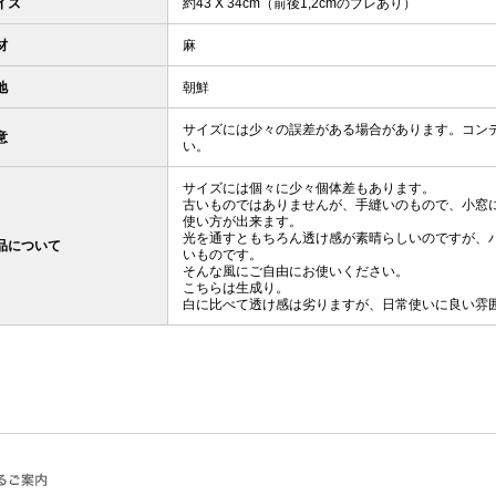
イズ
約43 X 34cm（前後1,2cmのブレあり）
材
麻
地
朝鮮
サイズには少々の誤差がある場合があります。コン
意
い。
サイズには個々に少々個体差もあります。
古いものではありませんが、手縫いのもので、小窓
使い方が出来ます。
光を通すともちろん透け感が素晴らしいのですが、
品について
いものです。
そんな風にご自由にお使いください。
こちらは生成り。
白に比べて透け感は劣りますが、日常使いに良い雰