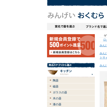
ゲス
ロ
みん
みん
トサ
みん
陶器
磁器
ガラスの器
木の器
漆の器