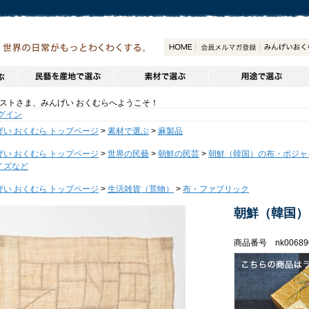
トさま、みんげい おくむらへようこそ！
グイン
げい おくむら トップページ
>
素材で選ぶ
>
麻製品
げい おくむら トップページ
>
世界の民藝
>
朝鮮の民芸
>
朝鮮（韓国）の布・ポジャ
イズなど
げい おくむら トップページ
>
生活雑貨（荒物）
>
布・ファブリック
朝鮮（韓国）
商品番号 nk00689