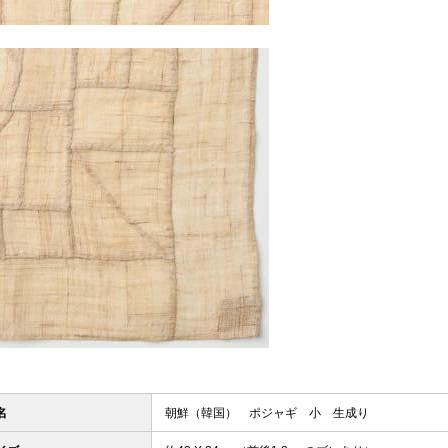
名
朝鮮（韓国） ポジャギ 小 生成り