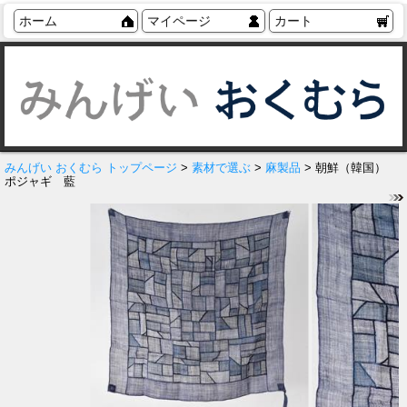
ホーム
マイページ
カート
みんげい おくむら トップページ
>
素材で選ぶ
>
麻製品
> 朝鮮（韓国）
ポジャギ 藍