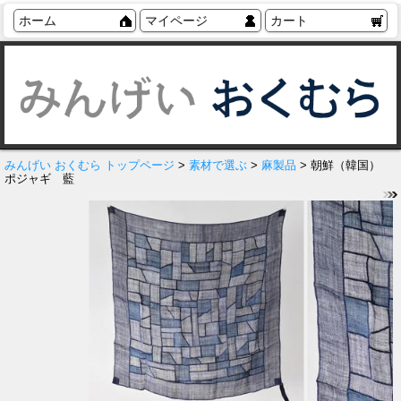
ホーム
マイページ
カート
みんげい おくむら トップページ
>
素材で選ぶ
>
麻製品
> 朝鮮（韓国）
ポジャギ 藍