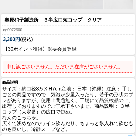
奥原硝子製造所 ３半広口短コップ クリア
og0072600
3,300円
(税込)
【30ポイント獲得】※要会員登録
申し訳ございません。ただいま在庫がございません。
商品説明
サイズ：約口径8.5 X H7cm産地： 日本（沖縄）注意： 手し
ごとの商品ですので、気泡が少量入ったり、若干の形状のブ
レがありますが、使用上問題無く、工場にて品質検品の上、
出荷しておりますのでご了承下さいませ。商品説明： ３半
コップ（大定番）の広口で短め。
なんのこっちゃ。
広くて浅めなのでワイン飲んだり、ちょっと氷入れて飲むも
のも良いし、冷静スープなど。