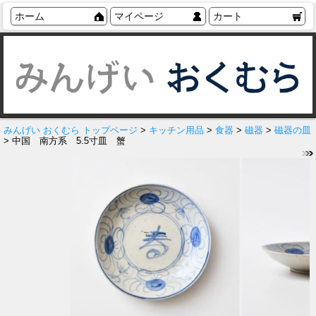
ホーム
マイページ
カート
みんげい おくむら トップページ
>
キッチン用品
>
食器
>
磁器
>
磁器の皿
> 中国 南方系 5.5寸皿 蟹