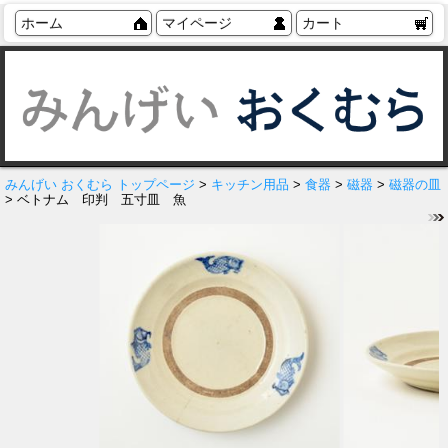
ホーム
マイページ
カート
みんげい おくむら トップページ
>
キッチン用品
>
食器
>
磁器
>
磁器の皿
> ベトナム 印判 五寸皿 魚