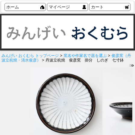
ホーム
マイページ
カート
みんげい おくむら トップページ
>
窯名や作家名で器を選ぶ
>
俊彦窯（丹
波立杭焼・清水俊彦）
> 丹波立杭焼 俊彦窯 掛分 しのぎ 七寸鉢