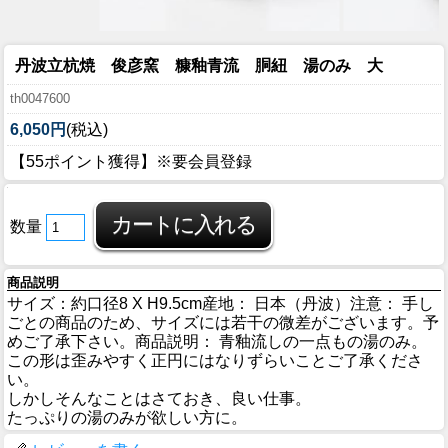
丹波立杭焼 俊彦窯 糠釉青流 胴紐 湯のみ 大
th0047600
6,050円
(税込)
【55ポイント獲得】※要会員登録
数量
商品説明
サイズ：約口径8 X H9.5cm産地： 日本（丹波）注意： 手し
ごとの商品のため、サイズには若干の微差がございます。予
めご了承下さい。商品説明： 青釉流しの一点もの湯のみ。
この形は歪みやすく正円にはなりずらいことご了承くださ
い。
しかしそんなことはさておき、良い仕事。
たっぷりの湯のみが欲しい方に。