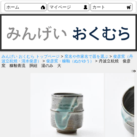
ホーム
マイページ
カート
みんげい おくむら トップページ
>
窯名や作家名で器を選ぶ
>
俊彦窯（丹
波立杭焼・清水俊彦）
>
俊彦窯・糠釉（ぬかゆう）
> 丹波立杭焼 俊彦
窯 糠釉青流 胴紐 湯のみ 大