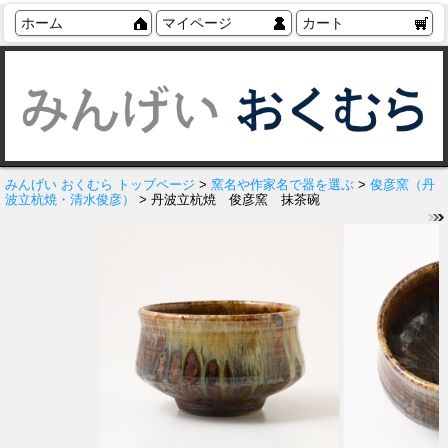
ホーム
マイページ
カート
みんげい おくむら トップページ
>
窯名や作家名で器を選ぶ
>
俊彦窯（丹
波立杭焼・清水俊彦）
> 丹波立杭焼 俊彦窯 抹茶碗