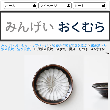
ホーム
マイページ
カート
みんげい おくむら トップページ
>
窯名や作家名で器を選ぶ
>
俊彦窯（丹
波立杭焼・清水俊彦）
> 丹波立杭焼 俊彦窯 掛分 しのぎ 4.5寸平鉢