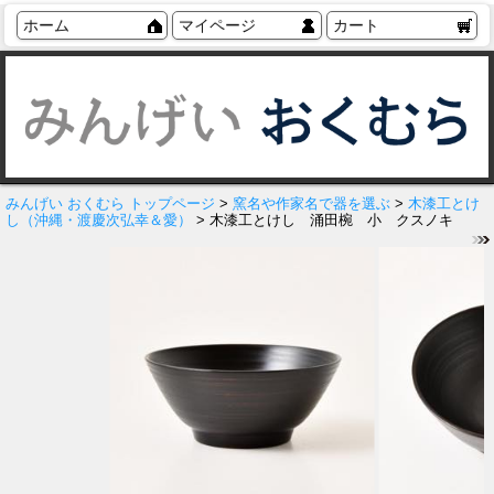
ホーム
マイページ
カート
みんげい おくむら トップページ
>
窯名や作家名で器を選ぶ
>
木漆工とけ
し（沖縄・渡慶次弘幸＆愛）
> 木漆工とけし 涌田椀 小 クスノキ