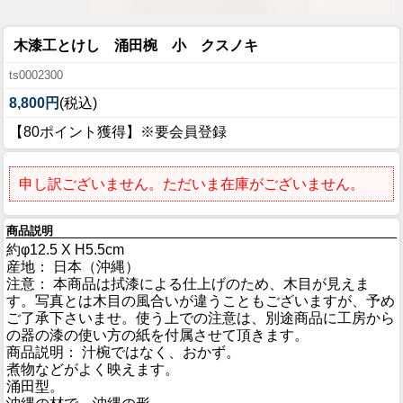
木漆工とけし 涌田椀 小 クスノキ
ts0002300
8,800円
(税込)
【80ポイント獲得】※要会員登録
申し訳ございません。ただいま在庫がございません。
商品説明
約φ12.5 X H5.5cm
産地： 日本（沖縄）
注意： 本商品は拭漆による仕上げのため、木目が見えま
す。写真とは木目の風合いが違うこともございますが、予め
ご了承下さいませ。使う上での注意は、別途商品に工房から
の器の漆の使い方の紙を付属させて頂きます。
商品説明： 汁椀ではなく、おかず。
煮物などがよく映えます。
涌田型。