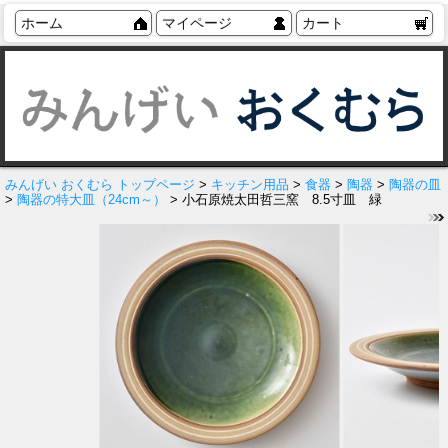
ホーム
マイページ
カート
みんげい おくむら トップページ
>
キッチン用品
>
食器
>
陶器
>
陶器の皿
>
陶器の特大皿（24cm～）
> 小石原焼太田哲三窯 8.5寸皿 緑