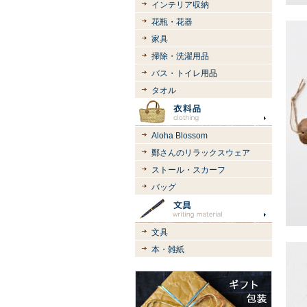
インテリア収納
花瓶・花器
家具
掃除・洗濯用品
バス・トイレ用品
タオル
Aloha Blossom
鄭さんのリラックスウェア
ストール・スカーフ
バッグ
文具
本・雑紙