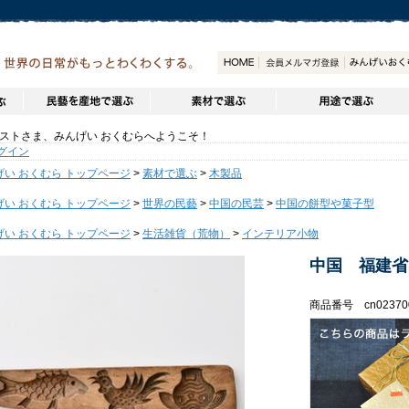
トさま、みんげい おくむらへようこそ！
グイン
げい おくむら トップページ
>
素材で選ぶ
>
木製品
げい おくむら トップページ
>
世界の民藝
>
中国の民芸
>
中国の餅型や菓子型
げい おくむら トップページ
>
生活雑貨（荒物）
>
インテリア小物
中国 福建省
商品番号 cn02370