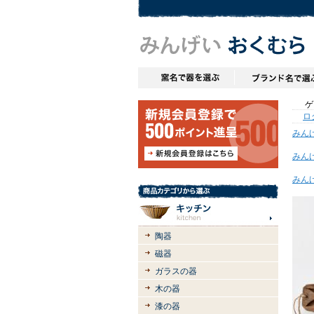
ゲス
ロ
みん
みん
みん
陶器
磁器
ガラスの器
木の器
漆の器