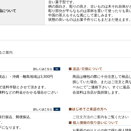
古い菓子型です。
柄の面白さ、彫りの良さ、古いものは木それ自体が
品について
彫り部分が平らなものは茶杯を置いて使ったりも良
中国の茶人もそんな風にして楽しみます。
状態の良いものはお菓子作りにもまだまだ使えます
税込）・沖縄・離島地域は3,300円
商品は梱包の際に十分注意して検品
損していた場合、またはご注文と異な
げで送料半額とさせて頂きます。
ールにて”ご連絡下さい。すぐに返品
継料などの料金がかかる場合がござい
合送料は当店が負担致します。
銀行振込、郵便振込、
ご注文方法のご案内
をご覧ください
す。
下になります。
お客様のやりとりの中で得た個人情