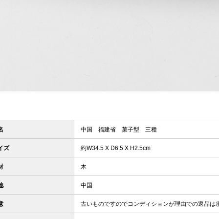
名
中国 福建省 菓子型 三種
イズ
約W34.5 X D6.5 X H2.5cm
材
木
地
中国
意
古いものですのでコンディションが理由での返品は