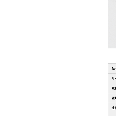
品
サ
素
産
注