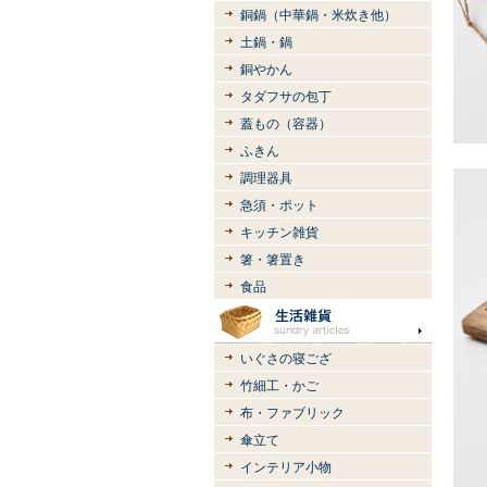
銅鍋（中華鍋・米炊き他）
土鍋・鍋
銅やかん
タダフサの包丁
蓋もの（容器）
ふきん
調理器具
急須・ポット
キッチン雑貨
箸・箸置き
食品
いぐさの寝ござ
竹細工・かご
布・ファブリック
傘立て
インテリア小物