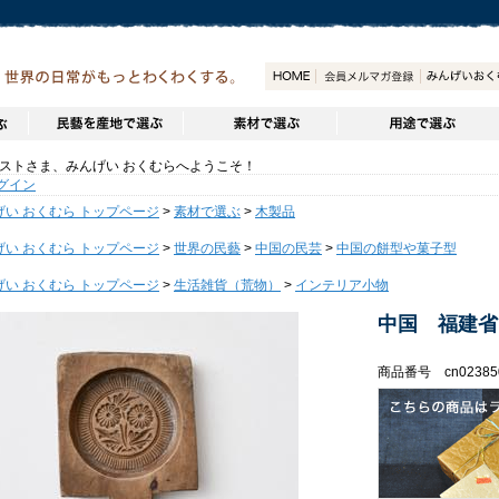
トさま、みんげい おくむらへようこそ！
グイン
げい おくむら トップページ
>
素材で選ぶ
>
木製品
げい おくむら トップページ
>
世界の民藝
>
中国の民芸
>
中国の餅型や菓子型
げい おくむら トップページ
>
生活雑貨（荒物）
>
インテリア小物
中国 福建省
商品番号 cn02385