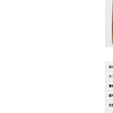
品
サ
素
産
注