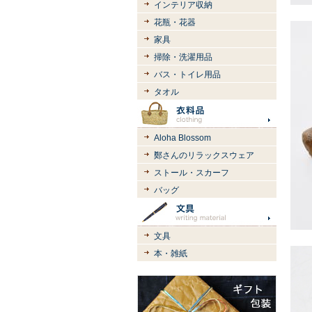
インテリア収納
花瓶・花器
家具
掃除・洗濯用品
バス・トイレ用品
タオル
Aloha Blossom
鄭さんのリラックスウェア
ストール・スカーフ
バッグ
文具
本・雑紙