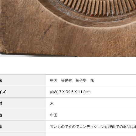
名
中国 福建省 菓子型 花
イズ
約W17 X D9.5 X H1.8cm
材
木
地
中国
意
古いものですのでコンディションが理由での返品は