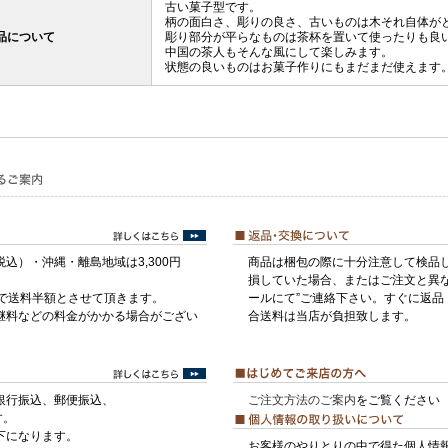
古い菓子型です。
柄の面白さ、彫りの良さ、古いものは木それ自体が
品について
彫り部分が平らなものは茶杯を置いて使ったりも良
中国の茶人もそんな風にして楽しみます。
状態の良いものはお菓子作りにもまだまだ使えます
税込）・沖縄・離島地域は3,300円
商品は梱包の際に十分注意して検品
損していた場合、またはご注文と異な
げで送料半額とさせて頂きます。
ールにて”ご連絡下さい。すぐに返品
継料などの料金がかかる場合がござい
合送料は当店が負担致します。
銀行振込、郵便振込、
ご注文方法のご案内
をご覧ください
す。
下になります。
お客様のやりとりの中で得た個人情