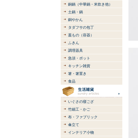
銅鍋（中華鍋・米炊き他）
土鍋・鍋
銅やかん
タダフサの包丁
蓋もの（容器）
ふきん
調理器具
急須・ポット
キッチン雑貨
箸・箸置き
食品
いぐさの寝ござ
竹細工・かご
布・ファブリック
傘立て
インテリア小物