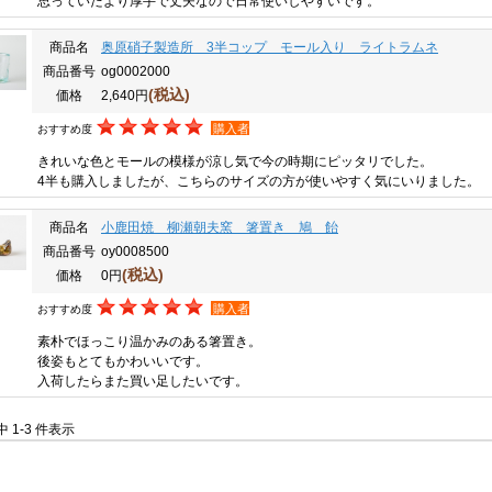
思っていたより厚手で丈夫なので日常使いしやすいです。
商品名
奥原硝子製造所 3半コップ モール入り ライトラムネ
商品番号
og0002000
(税込)
価格
2,640円
購入者
おすすめ度
きれいな色とモールの模様が涼し気で今の時期にピッタリでした。
4半も購入しましたが、こちらのサイズの方が使いやすく気にいりました。
商品名
小鹿田焼 柳瀬朝夫窯 箸置き 鳩 飴
商品番号
oy0008500
(税込)
価格
0円
購入者
おすすめ度
素朴でほっこり温かみのある箸置き。
後姿もとてもかわいいです。
入荷したらまた買い足したいです。
件中 1-3 件表示