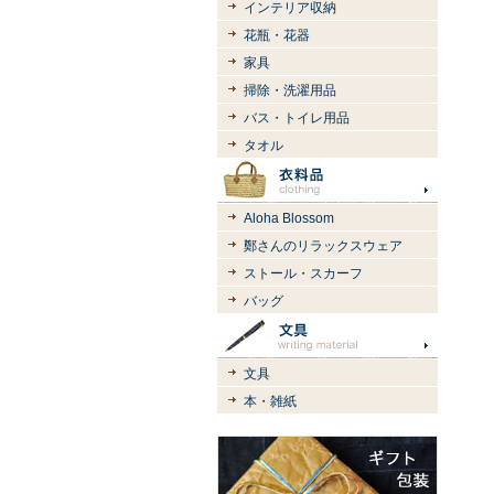
インテリア収納
花瓶・花器
家具
掃除・洗濯用品
バス・トイレ用品
タオル
Aloha Blossom
鄭さんのリラックスウェア
ストール・スカーフ
バッグ
文具
本・雑紙