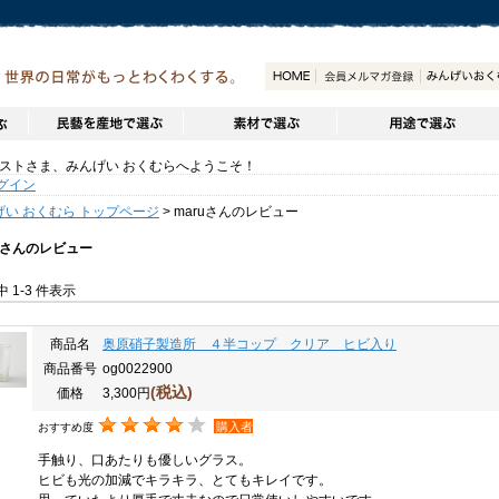
トさま、みんげい おくむらへようこそ！
グイン
げい おくむら トップページ
> maruさんのレビュー
ruさんのレビュー
件中 1-3 件表示
商品名
奥原硝子製造所 ４半コップ クリア ヒビ入り
商品番号
og0022900
(税込)
価格
3,300円
購入者
おすすめ度
手触り、口あたりも優しいグラス。
ヒビも光の加減でキラキラ、とてもキレイです。