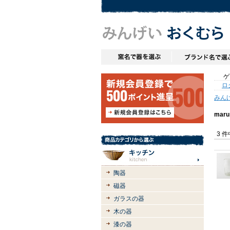
ゲス
ロ
みん
ma
3 
陶器
磁器
ガラスの器
木の器
漆の器