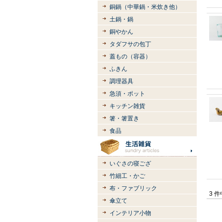
銅鍋（中華鍋・米炊き他）
土鍋・鍋
銅やかん
タダフサの包丁
蓋もの（容器）
ふきん
調理器具
急須・ポット
キッチン雑貨
箸・箸置き
食品
いぐさの寝ござ
竹細工・かご
布・ファブリック
3 
傘立て
インテリア小物