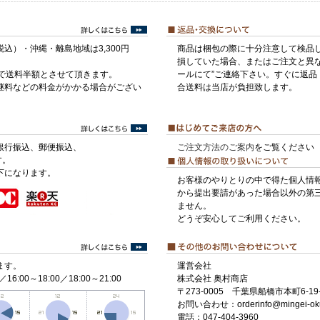
税込）・沖縄・離島地域は3,300円
商品は梱包の際に十分注意して検品
損していた場合、またはご注文と異な
げで送料半額とさせて頂きます。
ールにて”ご連絡下さい。すぐに返品
継料などの料金がかかる場合がござい
合送料は当店が負担致します。
銀行振込、郵便振込、
ご注文方法のご案内
をご覧ください
す。
下になります。
お客様のやりとりの中で得た個人情
から提出要請があった場合以外の第
ません。
どうぞ安心してご利用ください。
ます。
運営会社
／16:00～18:00／18:00～21:00
株式会社 奥村商店
〒273-0005 千葉県船橋市本町6-19-
お問い合わせ：orderinfo@mingei-ok
電話：047-404-3960