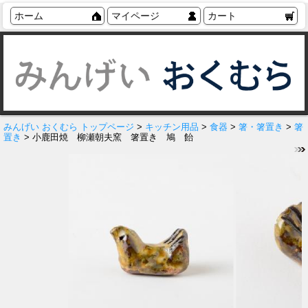
ホーム
マイページ
カート
みんげい おくむら トップページ
>
キッチン用品
>
食器
>
箸・箸置き
>
箸
置き
> 小鹿田焼 柳瀬朝夫窯 箸置き 鳩 飴