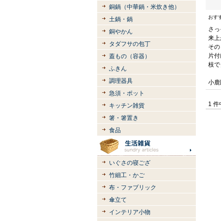
銅鍋（中華鍋・米炊き他）
おす
土鍋・鍋
さっ
銅やかん
来上
タダフサの包丁
その
片付
蓋もの（容器）
枝で
ふきん
調理器具
小鹿
急須・ポット
1 
キッチン雑貨
箸・箸置き
食品
いぐさの寝ござ
竹細工・かご
布・ファブリック
傘立て
インテリア小物