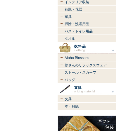
インテリア収納
花瓶・花器
家具
掃除・洗濯用品
バス・トイレ用品
タオル
Aloha Blossom
鄭さんのリラックスウェア
ストール・スカーフ
バッグ
文具
本・雑紙