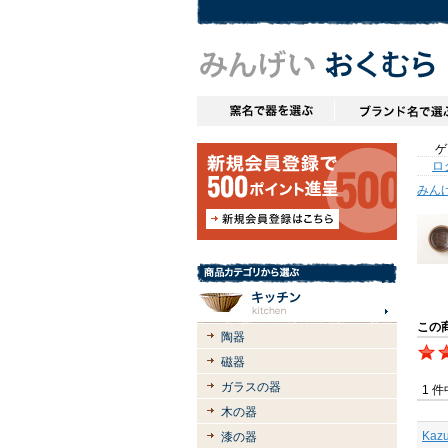
ゲス
ロ
みん
この
陶器
磁器
ガラスの器
1 
木の器
Ka
漆の器