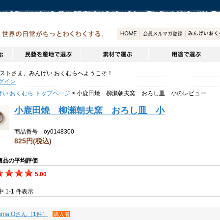
トさま、みんげい おくむらへようこそ！
グイン
げい おくむら トップページ
> 小鹿田焼 柳瀬朝夫窯 おろし皿 小のレビュー
小鹿田焼 柳瀬朝夫窯 おろし皿 小
商品番号 oy0148300
825円
(税込)
商品の平均評価
5.00
件中 1-1 件表示
zuma.Oさん（1件）
購入者