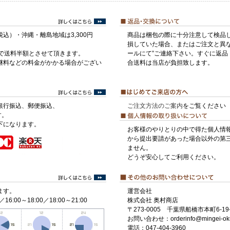
税込）・沖縄・離島地域は3,300円
商品は梱包の際に十分注意して検品
損していた場合、またはご注文と異な
げで送料半額とさせて頂きます。
ールにて”ご連絡下さい。すぐに返品
継料などの料金がかかる場合がござい
合送料は当店が負担致します。
銀行振込、郵便振込、
ご注文方法のご案内
をご覧ください
す。
下になります。
お客様のやりとりの中で得た個人情
から提出要請があった場合以外の第
ません。
どうぞ安心してご利用ください。
ます。
運営会社
／16:00～18:00／18:00～21:00
株式会社 奥村商店
〒273-0005 千葉県船橋市本町6-19-
お問い合わせ：orderinfo@mingei-ok
電話：047-404-3960