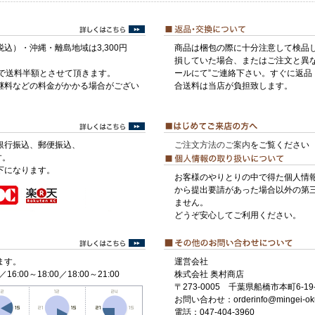
税込）・沖縄・離島地域は3,300円
商品は梱包の際に十分注意して検品
損していた場合、またはご注文と異な
げで送料半額とさせて頂きます。
ールにて”ご連絡下さい。すぐに返品
継料などの料金がかかる場合がござい
合送料は当店が負担致します。
銀行振込、郵便振込、
ご注文方法のご案内
をご覧ください
す。
下になります。
お客様のやりとりの中で得た個人情
から提出要請があった場合以外の第
ません。
どうぞ安心してご利用ください。
ます。
運営会社
／16:00～18:00／18:00～21:00
株式会社 奥村商店
〒273-0005 千葉県船橋市本町6-19-
お問い合わせ：orderinfo@mingei-ok
電話：047-404-3960