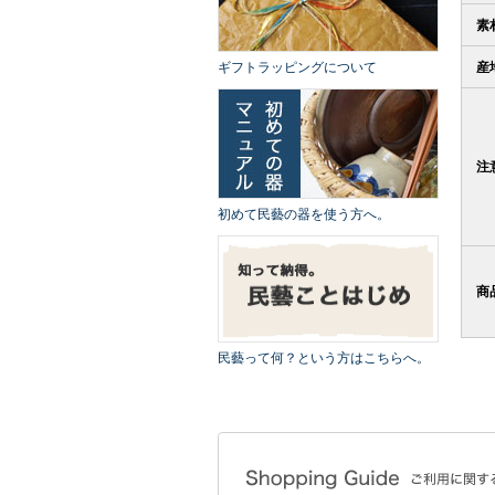
素
ギフトラッピングについて
産
注
初めて民藝の器を使う方へ。
商
民藝って何？という方はこちらへ。