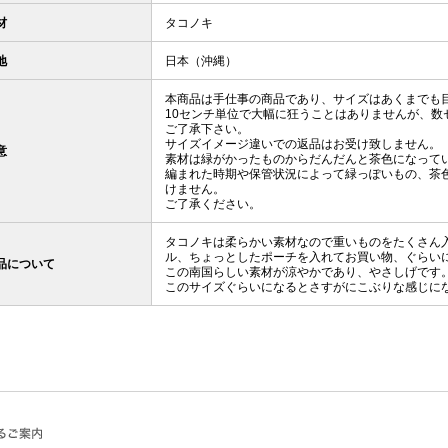
材
タコノキ
地
日本（沖縄）
本商品は手仕事の商品であり、サイズはあくまでも
10センチ単位で大幅に狂うことはありませんが、数
ご了承下さい。
サイズイメージ違いでの返品はお受け致しません。
意
素材は緑がかったものからだんだんと茶色になって
編まれた時期や保管状況によって緑っぽいもの、茶
けません。
ご了承ください。
タコノキは柔らかい素材なので重いものをたくさん
ル、ちょっとしたポーチを入れてお買い物、ぐらい
品について
この南国らしい素材が涼やかであり、やさしげです
このサイズぐらいになるとさすがにこぶりな感じに