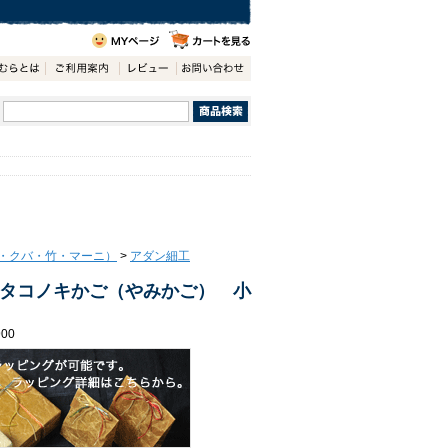
・クバ・竹・マーニ）
>
アダン細工
タコノキかご（やみかご） 小
00