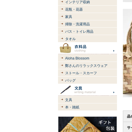
インテリア収納
花瓶・花器
家具
掃除・洗濯用品
バス・トイレ用品
タオル
Aloha Blossom
鄭さんのリラックスウェア
ストール・スカーフ
バッグ
文具
本・雑紙
品
サ