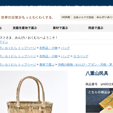
トさま、みんげい おくむらへようこそ！
グイン
げい おくむら トップページ
>
衣料品・小物
>
バッグ
げい おくむら トップページ
>
衣料品・小物
>
バッグ
>
カゴバッグ
げい おくむら トップページ
>
素材で選ぶ
>
沖縄の植物（わらび・アダン・月桃・茅
八重山民具 
商品番号 ym00119