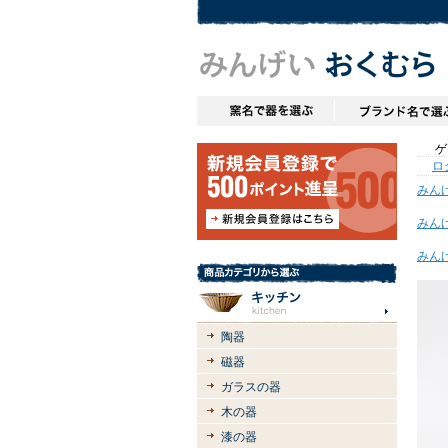
ゲス
ロ
みん
みん
みん
陶器
磁器
ガラスの器
木の器
漆の器