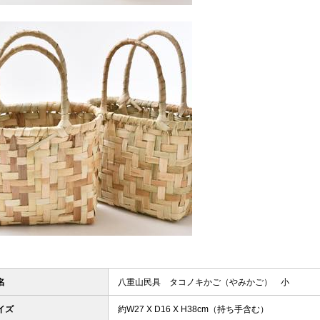
名
八重山民具 タコノキかご（やみかご） 小
イズ
約W27 X D16 X H38cm（持ち手含む）