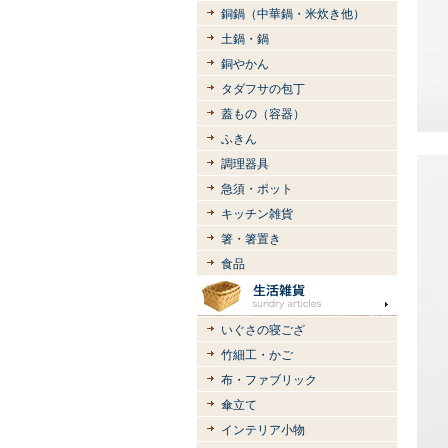
銅鍋（中華鍋・米炊き他）
土鍋・鍋
銅やかん
タダフサの包丁
蓋もの（容器）
ふきん
調理器具
急須・ポット
キッチン雑貨
箸・箸置き
食品
いぐさの寝ござ
竹細工・かご
布・ファブリック
傘立て
インテリア小物