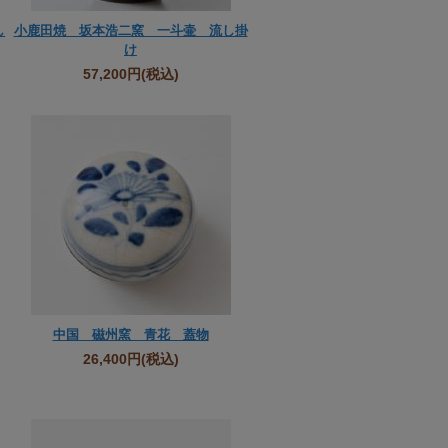
し
小鹿田焼 坂本浩二窯 一斗壷 流し掛
け
57,200円
(税込)
中国 磁州窯 青花 蓋物
26,400円
(税込)