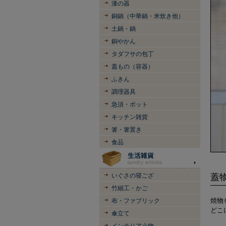
漆の器
銅鍋（中華鍋・米炊き他）
土鍋・鍋
銅やかん
タダフサの包丁
蓋もの（容器）
ふきん
調理器具
急須・ポット
キッチン雑貨
箸・箸置き
食品
いぐさの寝ござ
蓋
竹細工・かご
焼物
布・ファブリック
どこ
傘立て