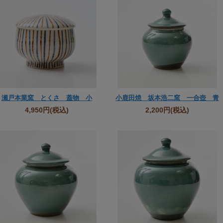
瀬戸本業窯 とくさ 蓋物 小
小鹿田焼 坂本浩二窯 一合壺 青
4,950円
(税込)
2,200円
(税込)