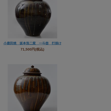
小鹿田焼 坂本浩二窯 一斗壺 打掛け
71,500円
(税込)