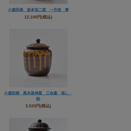
小鹿田焼 坂本浩二窯 一升壺 青
12,100円
(税込)
小鹿田焼 黒木昌伸窯 三合壷 流し
飴
3,520円
(税込)