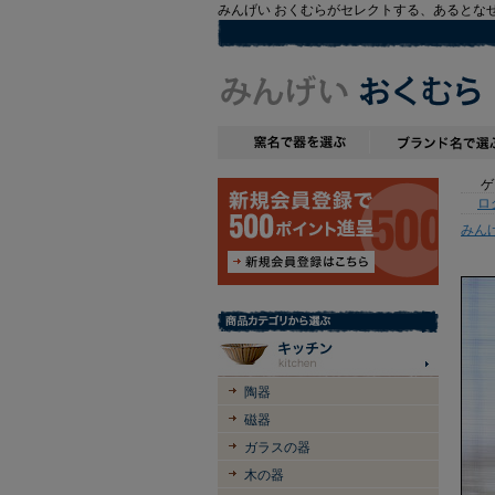
みんげい おくむらがセレクトする、あるとな
ゲス
ロ
みん
陶器
磁器
ガラスの器
木の器