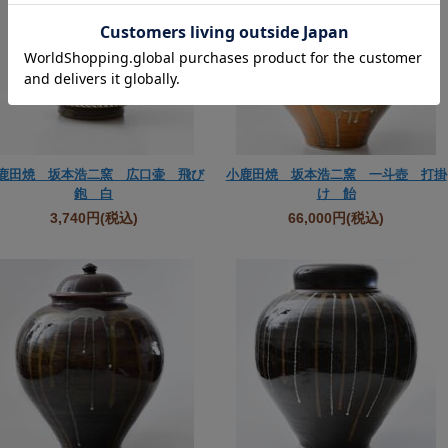
鹿田焼 坂本浩二窯 広口壷 飛び
小鹿田焼 坂本浩二窯 一斗壺 打掛
鉋 白
け 飴
3,740円
(税込)
66,000円
(税込)