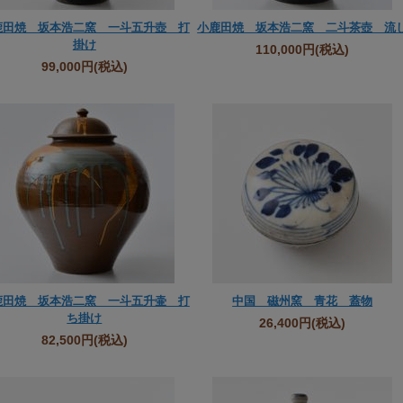
鹿田焼 坂本浩二窯 一斗五升壺 打
小鹿田焼 坂本浩二窯 二斗茶壺 流
掛け
110,000円
(税込)
99,000円
(税込)
鹿田焼 坂本浩二窯 一斗五升壷 打
中国 磁州窯 青花 蓋物
ち掛け
26,400円
(税込)
82,500円
(税込)