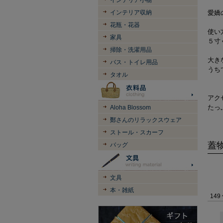
インテリア小物
インテリア収納
愛嬌
花瓶・花器
使い
家具
５寸
掃除・洗濯用品
大き
バス・トイレ用品
うち
タオル
アク
たっ
Aloha Blossom
鄭さんのリラックスウェア
ストール・スカーフ
蓋
バッグ
文具
本・雑紙
149