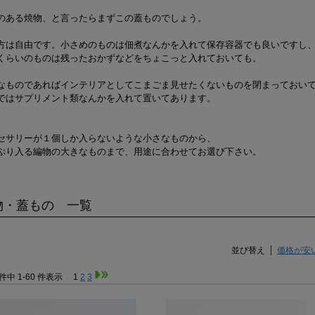
のある焼物、と言ったらまずこの蓋ものでしょう。
方は自由です。小さめのものは佃煮なんかを入れて保存容器でも良いですし
くらいのものは残ったおかずなどをちょこっと入れておいても。
なものであればインテリアとしてこまごま見せたくないものを閉まっておい
ではサプリメント類なんかを入れて置いてあります。
セサリーが１個しか入らないような小さなものから、
ぷり入る編物の大きなものまで、用途に合わせてお選び下さい。
物・蓋もの 一覧
並び替え
価格が安
 件中 1-60 件表示
1
2
3