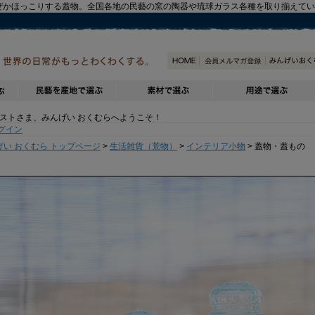
ぜかほっこりする蓋物。全国各地の民藝の窯の陶器や琉球ガラス各種を取り揃えて
トさま、みんげい おくむらへようこそ！
グイン
げい おくむら トップページ
>
生活雑貨（荒物）
>
インテリア小物
> 蓋物・蓋もの