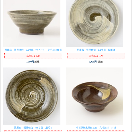
照屋窯 照屋佳信 7.5寸鉢（マカイ） 刷毛目に象嵌
照屋窯 照屋佳信 8.5寸皿 刷毛３
完売しました
完売しました
7,700円
(税込)
7,700円
(税込)
照屋窯 照屋佳信 8.5寸皿 刷毛２
小石原焼太田哲三窯 六寸深鉢 打掛