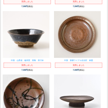
完売しました
完売しました
7,150円
(税込)
7,150円
(税込)
中国 山西省 磁州窯 黒釉 四寸鉢
中国 新疆ウイグル自治区 銅皿
完売しました
完売しました
7,150円
(税込)
7,150円
(税込)