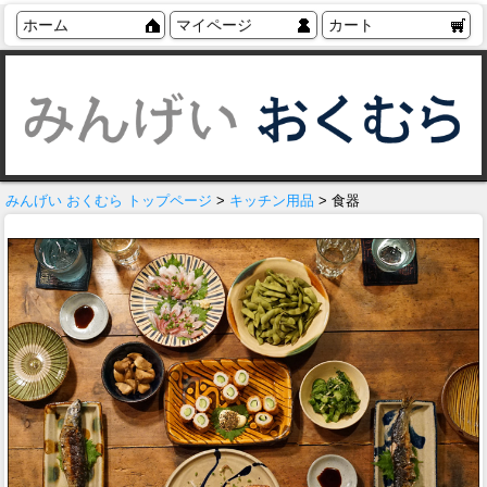
ホーム
マイページ
カート
みんげい おくむら トップページ
>
キッチン用品
> 食器