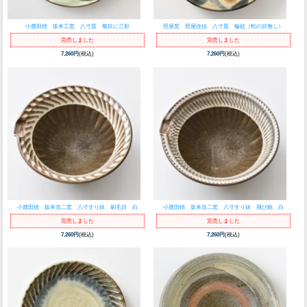
小鹿田焼 坂本工窯 八寸皿 櫛目に三彩
照屋窯 照屋佳信 八寸皿 輪紋（蛇の目無し）
完売しました
完売しました
7,260円
(税込)
7,260円
(税込)
小鹿田焼 坂本浩二窯 八寸すり鉢 刷毛目 白
小鹿田焼 坂本浩二窯 八寸すり鉢 飛び鉋 白
完売しました
完売しました
7,260円
(税込)
7,260円
(税込)