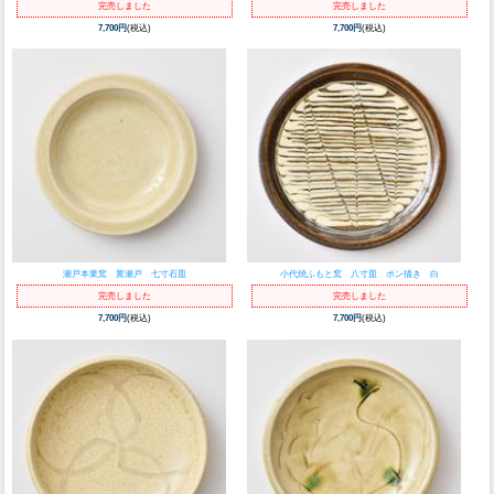
完売しました
完売しました
7,700円
(税込)
7,700円
(税込)
瀬戸本業窯 黄瀬戸 七寸石皿
小代焼ふもと窯 八寸皿 ポン描き 白
完売しました
完売しました
7,700円
(税込)
7,700円
(税込)