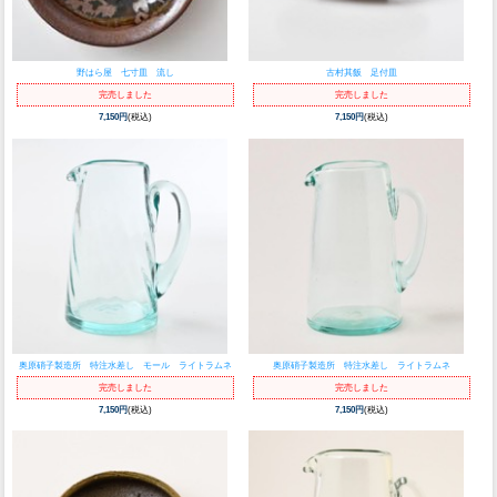
野はら屋 七寸皿 流し
古村其飯 足付皿
完売しました
完売しました
7,150円
(税込)
7,150円
(税込)
奥原硝子製造所 特注水差し モール ライトラムネ
奥原硝子製造所 特注水差し ライトラムネ
完売しました
完売しました
7,150円
(税込)
7,150円
(税込)