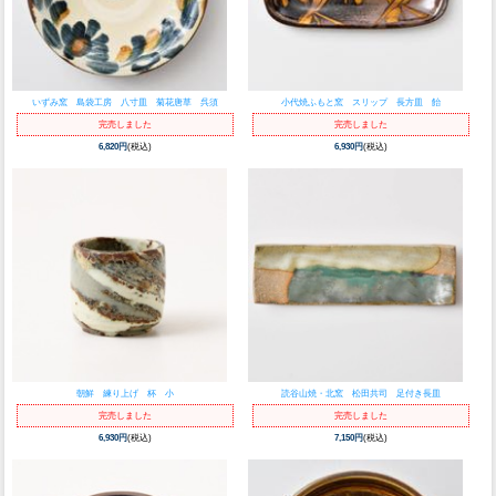
いずみ窯 島袋工房 八寸皿 菊花唐草 呉須
小代焼ふもと窯 スリップ 長方皿 飴
完売しました
完売しました
6,820円
(税込)
6,930円
(税込)
朝鮮 練り上げ 杯 小
読谷山焼・北窯 松田共司 足付き長皿
完売しました
完売しました
6,930円
(税込)
7,150円
(税込)