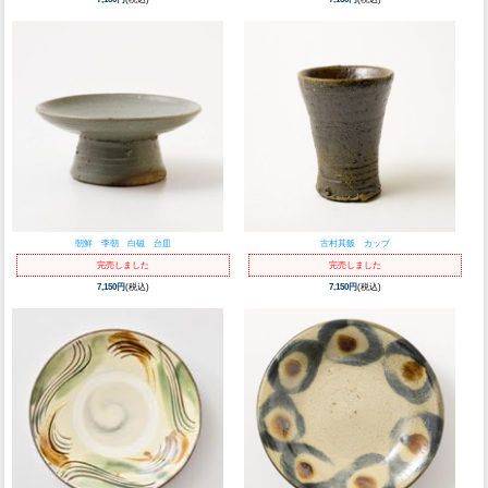
朝鮮 李朝 白磁 台皿
古村其飯 カップ
完売しました
完売しました
7,150円
(税込)
7,150円
(税込)