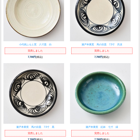
小代焼ふもと窯 八寸皿 白
瀬戸本業窯 馬の目皿 7.5寸 呉須
完売しました
完売しました
7,700円
(税込)
7,700円
(税込)
瀬戸本業窯 馬の目皿 7.5寸 黒
瀬戸本業窯 紅鉢 七寸 緑
完売しました
完売しました
7,700円
(税込)
7,700円
(税込)