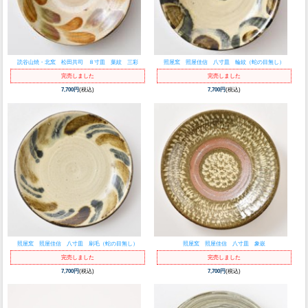
読谷山焼・北窯 松田共司 ８寸皿 葉紋 三彩
照屋窯 照屋佳信 八寸皿 輪紋（蛇の目無し）
完売しました
完売しました
7,700円
(税込)
7,700円
(税込)
照屋窯 照屋佳信 八寸皿 刷毛（蛇の目無し）
照屋窯 照屋佳信 八寸皿 象嵌
完売しました
完売しました
7,700円
(税込)
7,700円
(税込)