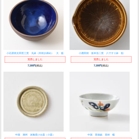
小石原焼太田哲三窯 丸鉢（外焼き締め） 大 藍
小鹿田焼 坂本浩二窯 八寸すり鉢 飴
完売しました
完売しました
7,150円
(税込)
7,150円
(税込)
中国 潮州 灰釉受け台皿（小皿）
中国 景徳鎮 茶杯 蝶