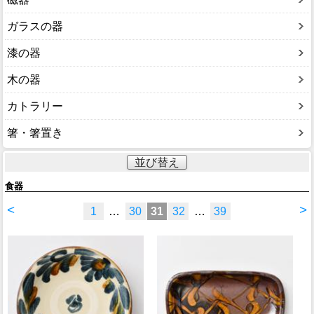
ガラスの器
漆の器
木の器
カトラリー
箸・箸置き
並び替え
食器
<
>
1
…
30
31
32
…
39