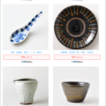
中国 景徳鎮 青花 レンゲ（薄め）
小鹿田焼 坂本浩二窯 尺皿 三彩流し
完売しました
完売しました
7,700円
(税込)
7,700円
(税込)