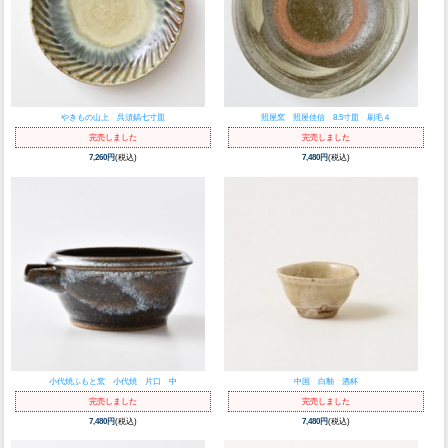
やきもの山上 呉須鎬七寸皿
照屋窯 照屋佳信 8.5寸皿 刷毛４
完売しました
完売しました
7,260円
(税込)
7,480円
(税込)
小代焼ふもと窯 小代焼 片口 中
中国 白釉 酒杯
完売しました
完売しました
7,480円
(税込)
7,480円
(税込)