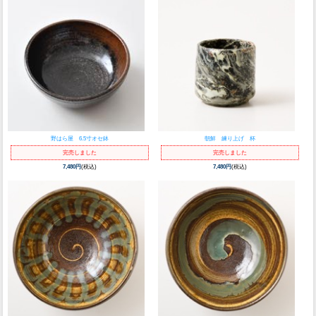
野はら屋 6.5寸オセ鉢
朝鮮 練り上げ 杯
完売しました
完売しました
7,480円
(税込)
7,480円
(税込)