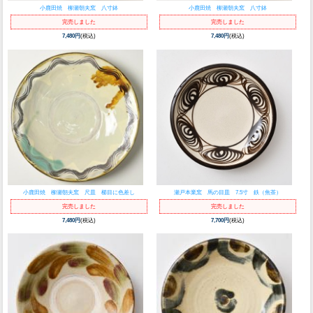
小鹿田焼 柳瀬朝夫窯 八寸鉢
小鹿田焼 柳瀬朝夫窯 八寸鉢
完売しました
完売しました
7,480円
(税込)
7,480円
(税込)
小鹿田焼 柳瀬朝夫窯 尺皿 櫛目に色差し
瀬戸本業窯 馬の目皿 7.5寸 鉄（焦茶）
完売しました
完売しました
7,480円
(税込)
7,700円
(税込)