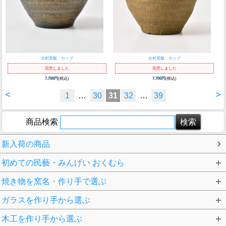
古村其飯 カップ
古村其飯 カップ
完売しました
完売しました
7,700円
(税込)
7,700円
(税込)
<
>
1
…
30
31
32
…
39
商品検索
新入荷の商品
初めての民藝・みんげい おくむら
焼き物を窯名・作り手で選ぶ
ガラスを作り手から選ぶ
木工を作り手から選ぶ