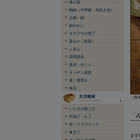
漆の器
銅鍋（中華鍋・米炊き他）
土鍋・鍋
銅やかん
タダフサの包丁
蓋もの（容器）
ふきん
調理器具
急須・ポット
キッチン雑貨
箸・箸置き
食品
（各
いぐさの寝ござ
「
竹細工・かご
布・ファブリック
傘立て
まず