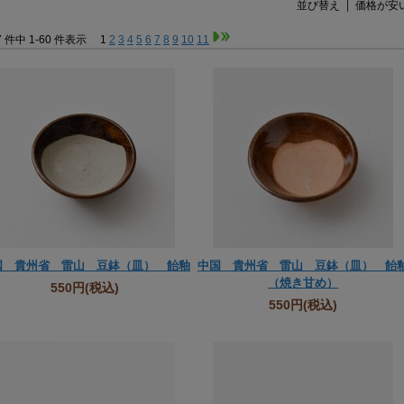
並び替え
価格が安
7 件中 1-60 件表示
1
2
3
4
5
6
7
8
9
10
11
国 貴州省 雷山 豆鉢（皿） 飴釉
中国 貴州省 雷山 豆鉢（皿） 飴
（焼き甘め）
550円
(税込)
550円
(税込)