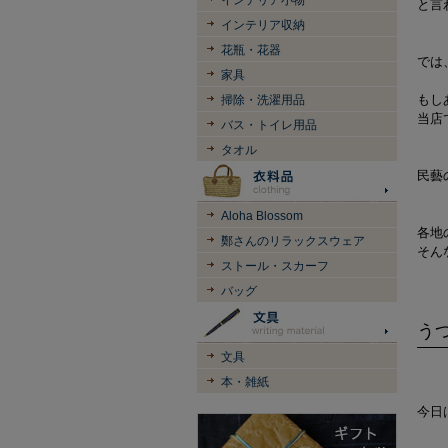
インテリア小物
と言
インテリア収納
花瓶・花器
では
家具
もし
掃除・洗濯用品
当店
バス・トイレ用品
タオル
民藝
Aloha Blossom
各地
鄭さんのリラックスウェア
そん
ストール・スカーフ
バッグ
う
文具
本・雑紙
今日