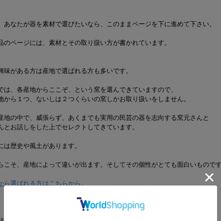
、あなたが器を素材で選びたいなら、このままページを下に進めて下さい。
品のページには、素材とその取り扱い方が書かれています。
興味がある方は産地で選ばれる方も多いです。
では、各産地からここぞ、という窯を選んできていますので、
地から１つ、ないしは２つくらいの窯しかお取り扱いをしません。
産地の中で、威張らず、あくまでも実用の民芸の器を志向する窯元さんと
んとお話しをした上でセレクトしてきています。
には歴史や風土があります。
らこそ、産地によって違いが出ます。そしてその個性がとても面白いもので
から選ばれる方はこちらから。
好きになると料理が好きになるかもしれない。