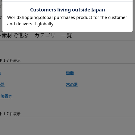
が好きになると誰かを喜ばせたくなる。
がさらにワクワクするかもしれません。
を素材で選ぶ カテゴリー一覧
件中 1-7 件表示
器
磁器
の器
木の器
・箸置き
件中 1-7 件表示