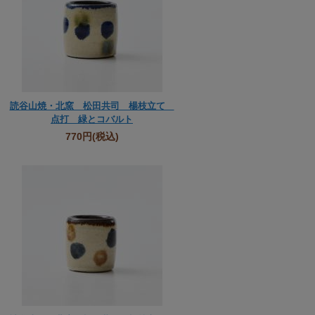
読谷山焼・北窯 松田共司 楊枝立て
点打 緑とコバルト
770円
(税込)