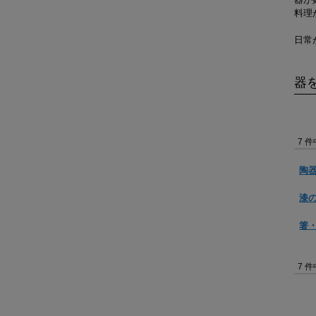
料理
日常
器
7 
陶
漆
箸
7 