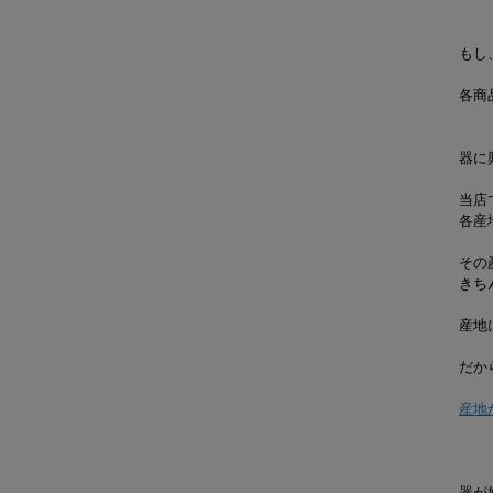
もし
各商
器に
当店
各産
その
きち
産地
だか
産地
器が