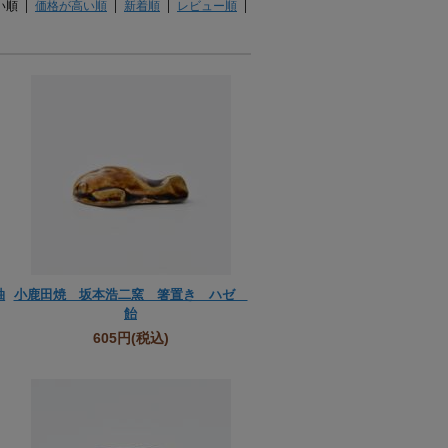
い順
価格が高い順
新着順
レビュー順
釉
小鹿田焼 坂本浩二窯 箸置き ハゼ
飴
605円
(税込)