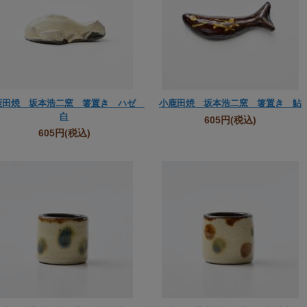
鹿田焼 坂本浩二窯 箸置き ハゼ
小鹿田焼 坂本浩二窯 箸置き 鮎
白
605円
(税込)
605円
(税込)