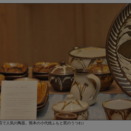
店で人気の陶器。熊本の小代焼ふもと窯のうつわ）