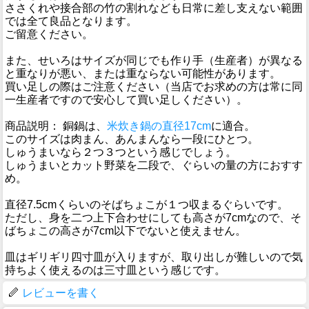
ささくれや接合部の竹の割れなども日常に差し支えない範囲
では全て良品となります。
ご留意ください。
また、せいろはサイズが同じでも作り手（生産者）が異なる
と重なりが悪い、または重ならない可能性があります。
買い足しの際はご注意ください（当店でお求めの方は常に同
一生産者ですので安心して買い足しください）。
商品説明： 銅鍋は、
米炊き鍋の直径17cm
に適合。
このサイズは肉まん、あんまんなら一段にひとつ。
しゅうまいなら２つ３つという感じでしょう。
しゅうまいとカット野菜を二段で、ぐらいの量の方におすす
め。
直径7.5cmくらいのそばちょこが１つ収まるぐらいです。
ただし、身を二つ上下合わせにしても高さが7cmなので、そ
ばちょこの高さが7cm以下でないと使えません。
皿はギリギリ四寸皿が入りますが、取り出しが難しいので気
持ちよく使えるのは三寸皿という感じです。
レビューを書く