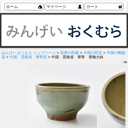
ホーム
マイページ
カート
みんげい おくむら トップページ
>
世界の民藝
>
中国の民芸
>
中国の陶磁
器
>
中国 雲南省 華寧窯
> 中国 雲南省 華寧 青釉大鉢