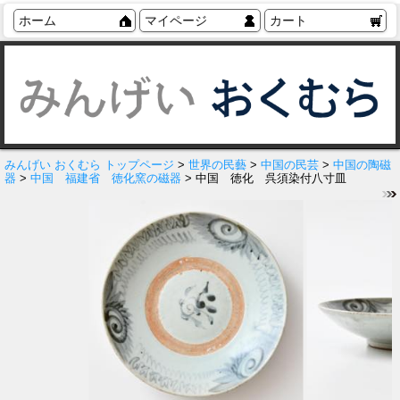
ホーム
マイページ
カート
みんげい おくむら トップページ
>
世界の民藝
>
中国の民芸
>
中国の陶磁
器
>
中国 福建省 徳化窯の磁器
> 中国 徳化 呉須染付八寸皿