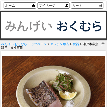
ホーム
マイページ
カート
みんげい おくむら トップページ
>
キッチン用品
>
食器
> 瀬戸本業窯 黄
瀬戸 ６寸石皿