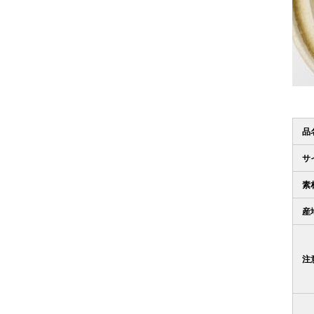
品
サ
素
産
注