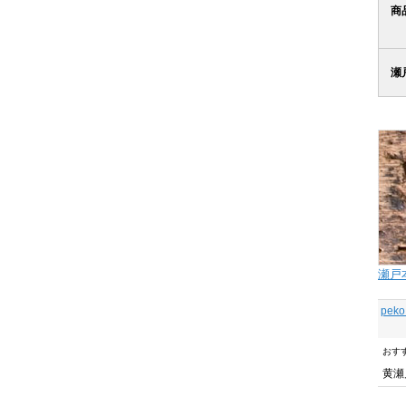
商
瀬
瀬戸
pe
おす
黄瀬