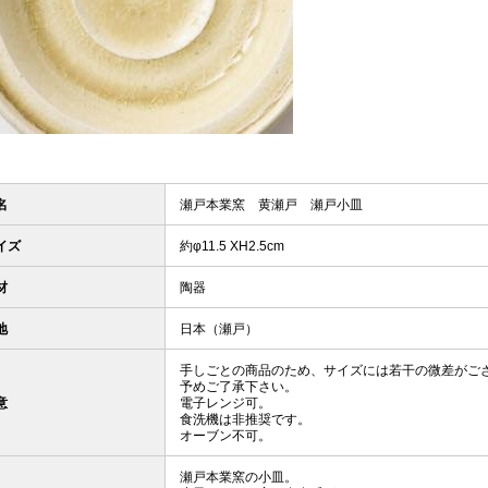
名
瀬戸本業窯 黄瀬戸 瀬戸小皿
イズ
約φ11.5 XH2.5cm
材
陶器
地
日本（瀬戸）
手しごとの商品のため、サイズには若干の微差がご
予めご了承下さい。
意
電子レンジ可。
食洗機は非推奨です。
オーブン不可。
瀬戸本業窯の小皿。