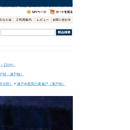
～12cm）
戸焼・瀬戸物）
半次郎）
>
瀬戸本業窯の黄瀬戸（瀬戸焼）