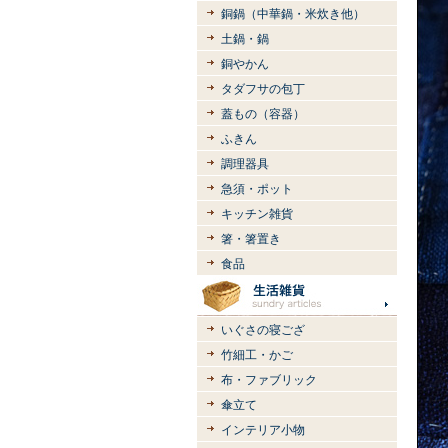
銅鍋（中華鍋・米炊き他）
土鍋・鍋
銅やかん
タダフサの包丁
蓋もの（容器）
ふきん
調理器具
急須・ポット
キッチン雑貨
箸・箸置き
食品
いぐさの寝ござ
竹細工・かご
布・ファブリック
傘立て
インテリア小物