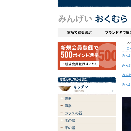
ゲス
ロ
みん
みん
みん
みん
陶器
磁器
ガラスの器
木の器
漆の器