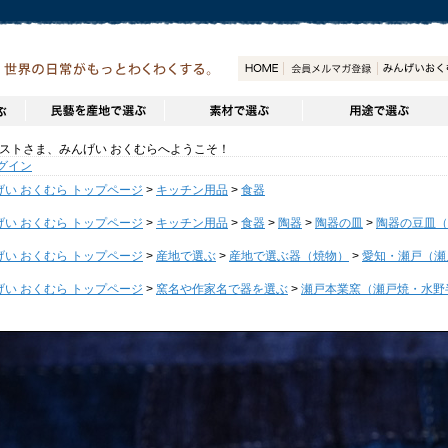
トさま、みんげい おくむらへようこそ！
グイン
げい おくむら トップページ
>
キッチン用品
>
食器
げい おくむら トップページ
>
キッチン用品
>
食器
>
陶器
>
陶器の皿
>
陶器の豆皿（
げい おくむら トップページ
>
産地で選ぶ
>
産地で選ぶ器（焼物）
>
愛知・瀬戸（瀬
げい おくむら トップページ
>
窯名や作家名で器を選ぶ
>
瀬戸本業窯（瀬戸焼・水野