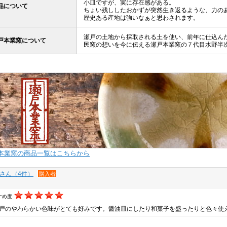
小皿ですが、実に存在感がある。
品について
ちょい残ししたおかずが突然生き返るような、力の
歴史ある産地は強いなぁと思わされます。
瀬戸の土地から採取される土を使い、前年に仕込ん
戸本業窯について
民窯の想いを今に伝える瀬戸本業窯の７代目水野半
本業窯の商品一覧はこちらから
koさん（4件）
購入者
すめ度
戸のやわらかい色味がとても好みです。醤油皿にしたり和菓子を盛ったりと色々使