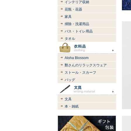
インテリア収納
花瓶・花器
家具
掃除・洗濯用品
バス・トイレ用品
タオル
Aloha Blossom
鄭さんのリラックスウェア
ストール・スカーフ
バッグ
文具
本・雑紙