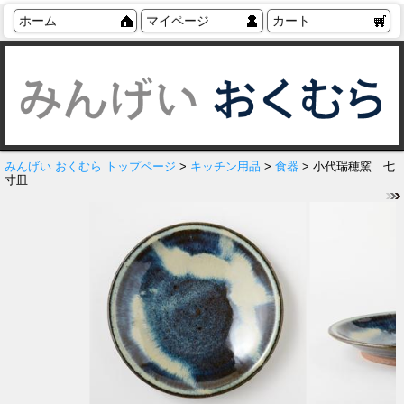
ホーム
マイページ
カート
みんげい おくむら トップページ
>
キッチン用品
>
食器
> 小代瑞穂窯 七
寸皿