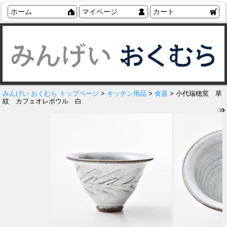
ホーム
マイページ
カート
みんげい おくむら トップページ
>
キッチン用品
>
食器
> 小代瑞穂窯 草
紋 カフェオレボウル 白