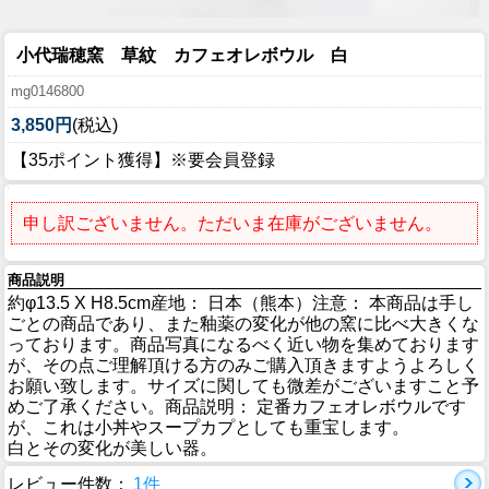
小代瑞穂窯 草紋 カフェオレボウル 白
mg0146800
3,850円
(税込)
【35ポイント獲得】※要会員登録
申し訳ございません。ただいま在庫がございません。
商品説明
約φ13.5 X H8.5cm産地： 日本（熊本）注意： 本商品は手し
ごとの商品であり、また釉薬の変化が他の窯に比べ大きくな
っております。商品写真になるべく近い物を集めております
が、その点ご理解頂ける方のみご購入頂きますようよろしく
お願い致します。サイズに関しても微差がございますこと予
めご了承ください。商品説明： 定番カフェオレボウルです
が、これは小丼やスープカプとしても重宝します。
白とその変化が美しい器。
レビュー件数：
1件