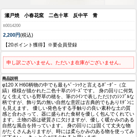
瀬戸焼 小春花窯 二色十草 反中平 青
tt0014200
2,200円
(税込)
【20ポイント獲得】※要会員登録
申し訳ございません。ただいま在庫がございません。
商品説明
φ120 X H60柄物の中でも最もﾍﾞｰｼｯｸと言えるﾎﾞｰﾀﾞｰ（立
縞）模様が描かれた二色十草のｼﾘｰｽﾞです。 身の回りに何気
なく生えている野草の穂を、筆のﾗｲﾝで表しただけのｼﾝﾌﾟﾙな
柄ですが、飾り気の無い自然な意匠は古典的でもありﾓﾀﾞﾝに
も見えます。 優しい発色をする手触りの良い素朴な土の質
感と合わさって、器に盛られた食材を優しく包んでくれてい
ます。土物の器は硬質さに欠けますが、優しく暖かみのある
自然な風合を持っています。 身の回りには固くて丈夫な物
がたくさんありますが、時には柔らかみのある物を使ってみ