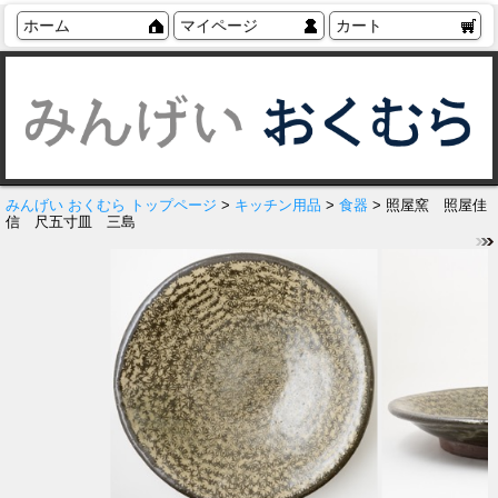
ホーム
マイページ
カート
みんげい おくむら トップページ
>
キッチン用品
>
食器
> 照屋窯 照屋佳
信 尺五寸皿 三島