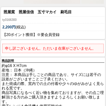
照屋窯 照屋佳信 五寸マカイ 刷毛目
ty0166300
2,200円
(税込)
【20ポイント獲得】※要会員登録
申し訳ございません。ただいま在庫がございません。
商品説明
約φ16 X H7cm
産地： 日本（沖縄）
注意： 本商品は手しごとの商品であり、サイズには若干の
誤差がございますことご了承ください。
また焼成の際、窯内での土の付着や少々のゆがみがよく見ら
れる窯です。
商品写真になるべく近い物を集めておりますが、その点ご理
解頂ける方のみご購入頂きますようよろしくお願い致しま
す。