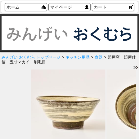
ホーム
マイページ
カート
みんげい おくむら トップページ
>
キッチン用品
>
食器
> 照屋窯 照屋佳
信 五寸マカイ 刷毛目