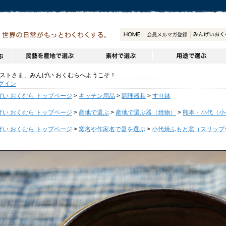
トさま、みんげい おくむらへようこそ！
グイン
げい おくむら トップページ
>
キッチン用品
>
調理器具
>
すり鉢
げい おくむら トップページ
>
産地で選ぶ
>
産地で選ぶ器（焼物）
>
熊本・小代（小
げい おくむら トップページ
>
窯名や作家名で器を選ぶ
>
小代焼ふもと窯（スリップ