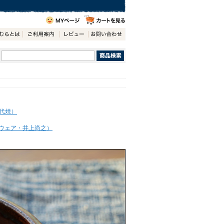
代焼）
ウェア・井上尚之）