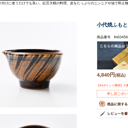
り付けに使うだけでも良い。紅芯大根の料理。皮をたっぷりのニンニクや油で和え
小代焼ふもと
商品番号 fm03456
4,840円
(税込)
【44ポイント獲得】※
申し訳ござい