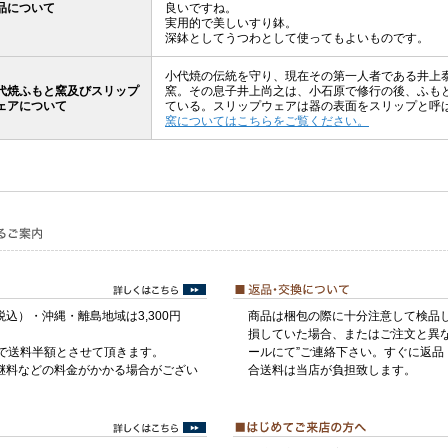
品について
良いですね。
実用的で美しいすり鉢。
深鉢としてうつわとして使ってもよいものです。
小代焼の伝統を守り、現在その第一人者である井上
代焼ふもと窯及びスリップ
窯。その息子井上尚之は、小石原で修行の後、ふも
ェアについて
ている。スリップウェアは器の表面をスリップと呼
窯についてはこちらをご覧ください。
税込）・沖縄・離島地域は3,300円
商品は梱包の際に十分注意して検品
損していた場合、またはご注文と異な
げで送料半額とさせて頂きます。
ールにて”ご連絡下さい。すぐに返品
継料などの料金がかかる場合がござい
合送料は当店が負担致します。