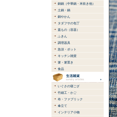
銅鍋（中華鍋・米炊き他）
土鍋・鍋
銅やかん
タダフサの包丁
蓋もの（容器）
ふきん
調理器具
急須・ポット
キッチン雑貨
箸・箸置き
食品
いぐさの寝ござ
竹細工・かご
布・ファブリック
傘立て
インテリア小物