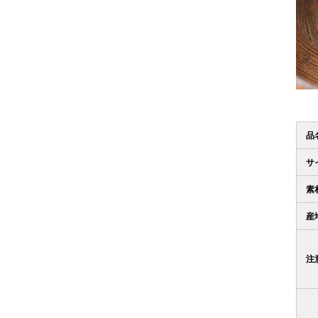
品
サ
素
産
注