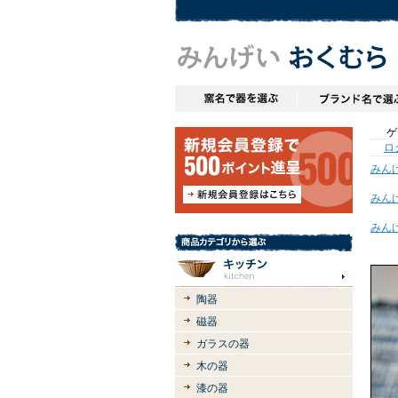
ゲス
ロ
みん
みん
みん
陶器
磁器
ガラスの器
木の器
漆の器