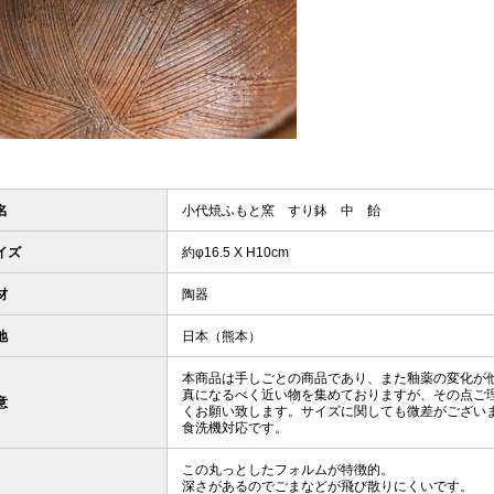
名
小代焼ふもと窯 すり鉢 中 飴
イズ
約φ16.5 X H10cm
材
陶器
地
日本（熊本）
本商品は手しごとの商品であり、また釉薬の変化が
真になるべく近い物を集めておりますが、その点ご
意
くお願い致します。サイズに関しても微差がござい
食洗機対応です。
この丸っとしたフォルムが特徴的。
深さがあるのでごまなどが飛び散りにくいです。