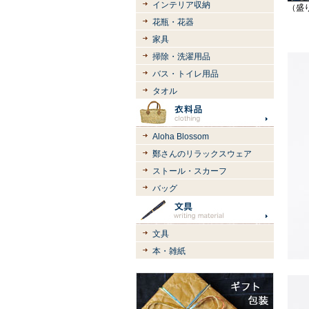
インテリア収納
（盛
花瓶・花器
家具
掃除・洗濯用品
バス・トイレ用品
タオル
Aloha Blossom
鄭さんのリラックスウェア
ストール・スカーフ
バッグ
文具
本・雑紙