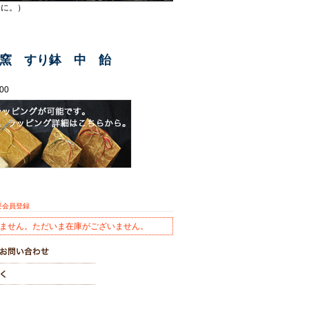
物に。）
窯 すり鉢 中 飴
00
要会員登録
ません。ただいま在庫がございません。