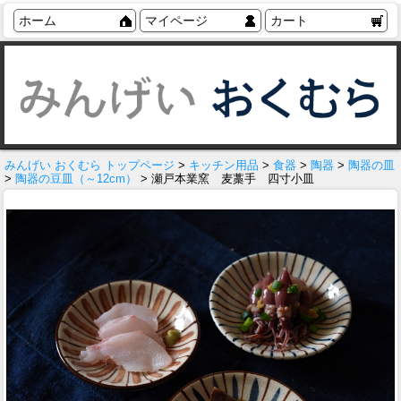
ホーム
マイページ
カート
みんげい おくむら トップページ
>
キッチン用品
>
食器
>
陶器
>
陶器の皿
>
陶器の豆皿（～12cm）
> 瀬戸本業窯 麦藁手 四寸小皿