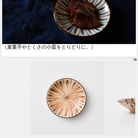
（麦藁手やとくさの小皿をとりどりに。）