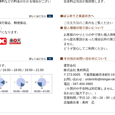
継料などの料金がかかる場合がござい
合送料は当店が負担致します。
銀行振込、郵便振込、
ご注文方法のご案内
をご覧ください
す。
下になります。
お客様のやりとりの中で得た個人情
から提出要請があった場合以外の第
ません。
どうぞ安心してご利用ください。
ます。
運営会社
／16:00～18:00／18:00～21:00
株式会社 奥村商店
〒273-0005 千葉県船橋市本町6-19-
お問い合わせ：orderinfo@mingei-ok
電話：047-404-3960
（※買付や不在時は対応致しません
合わせに協力下さい。）
営業時間／平日 10：00～18：00
店舗責任者：奥村 忍