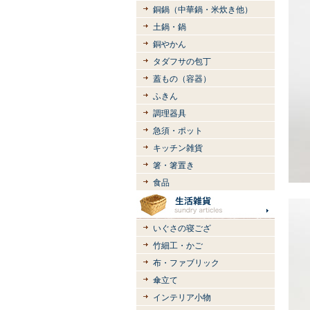
銅鍋（中華鍋・米炊き他）
土鍋・鍋
銅やかん
タダフサの包丁
蓋もの（容器）
ふきん
調理器具
急須・ポット
キッチン雑貨
箸・箸置き
食品
いぐさの寝ござ
竹細工・かご
布・ファブリック
傘立て
インテリア小物