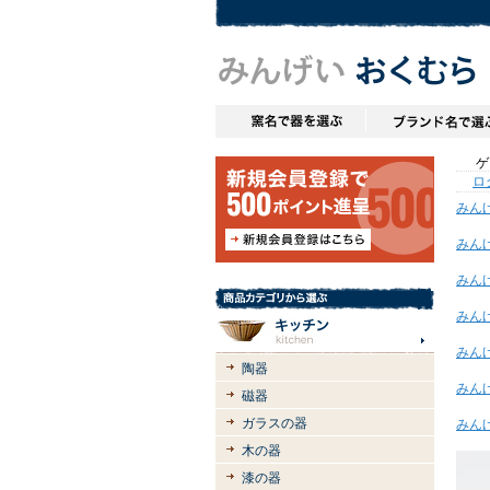
ゲス
ロ
みん
みん
みん
みん
みん
陶器
みん
磁器
ガラスの器
みん
木の器
漆の器