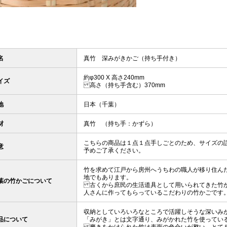
名
真竹 深みがきかご（持ち手付き）
約φ300 X 高さ240mm
イズ
高さ（持ち手含む）370mm
地
日本（千葉）
材
真竹 （持ち手：かずら）
こちらの商品は１点１点手しごとのため、サイズの
意
予めご了承ください。
竹を求めて江戸から房州へうちわの職人が移り住ん
地でもあります。
葉の竹かごについて
古くから庶民の生活道具として用いられてきた竹か
人さんに作ってもらっているこだわりの竹かごです
収納としていろいろなところで活躍しそうな深いみ
品について
「みがき」とは文字通り、みがかれた竹を使ってい