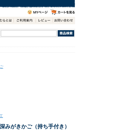
ご
工
深みがきかご（持ち手付き）