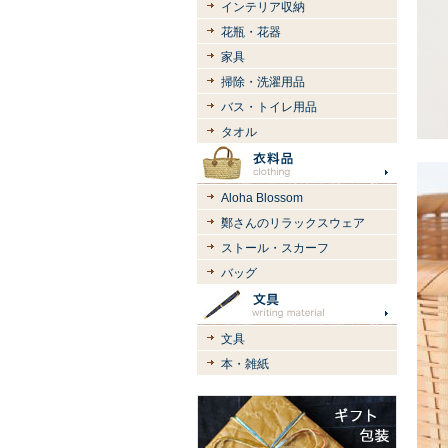
インテリア収納
花瓶・花器
家具
掃除・洗濯用品
バス・トイレ用品
タオル
Aloha Blossom
鄭さんのリラックスウェア
ストール・スカーフ
バッグ
文具
本・雑紙