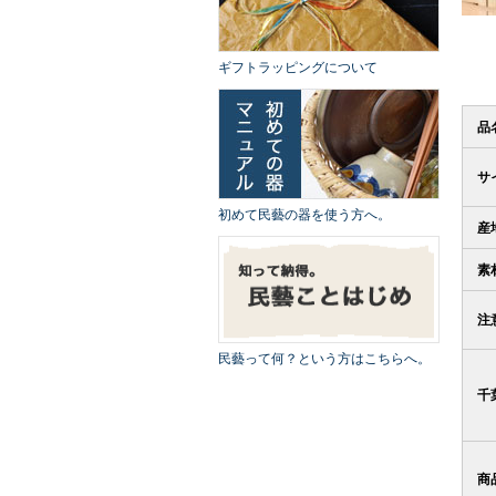
ギフトラッピングについて
品
サ
初めて民藝の器を使う方へ。
産
素
注
民藝って何？という方はこちらへ。
千
商