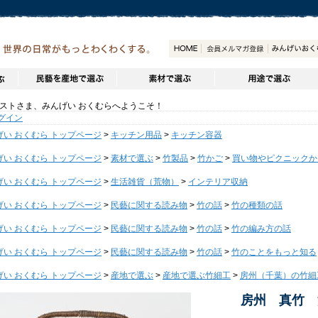
トさま、みんげい おくむらへようこそ！
グイン
げい おくむら トップページ
>
キッチン用品
>
キッチン容器
げい おくむら トップページ
>
素材で選ぶ
>
竹製品
>
竹かご
>
買い物やピクニックか
げい おくむら トップページ
>
生活雑貨（荒物）
>
インテリア収納
げい おくむら トップページ
>
民藝に関する読み物
>
竹の話
>
竹の種類の話
げい おくむら トップページ
>
民藝に関する読み物
>
竹の話
>
竹の編み方の話
げい おくむら トップページ
>
民藝に関する読み物
>
竹の話
>
竹のことをもっと知る
げい おくむら トップページ
>
産地で選ぶ
>
産地で選ぶ竹細工
>
房州（千葉）の竹細
房州 真竹 