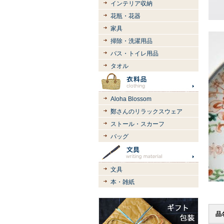
インテリア収納
花瓶・花器
家具
掃除・洗濯用品
バス・トイレ用品
タオル
Aloha Blossom
鄭さんのリラックスウェア
ストール・スカーフ
バッグ
文具
本・雑紙
品