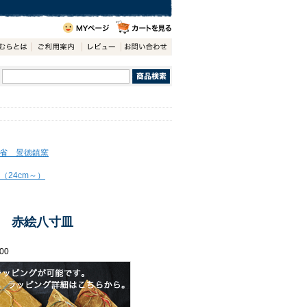
省 景徳鎮窯
（24cm～）
 赤絵八寸皿
00