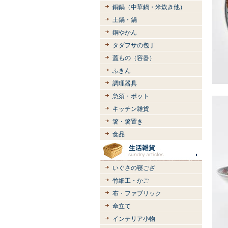
銅鍋（中華鍋・米炊き他）
土鍋・鍋
銅やかん
タダフサの包丁
蓋もの（容器）
ふきん
調理器具
急須・ポット
キッチン雑貨
箸・箸置き
食品
いぐさの寝ござ
竹細工・かご
布・ファブリック
傘立て
インテリア小物