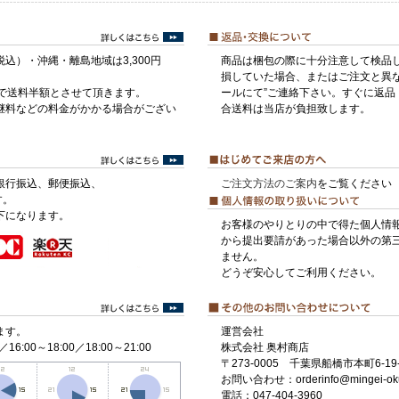
税込）・沖縄・離島地域は3,300円
商品は梱包の際に十分注意して検品
損していた場合、またはご注文と異な
げで送料半額とさせて頂きます。
ールにて”ご連絡下さい。すぐに返品
継料などの料金がかかる場合がござい
合送料は当店が負担致します。
銀行振込、郵便振込、
ご注文方法のご案内
をご覧ください
す。
下になります。
お客様のやりとりの中で得た個人情
から提出要請があった場合以外の第
ません。
どうぞ安心してご利用ください。
ます。
運営会社
／16:00～18:00／18:00～21:00
株式会社 奥村商店
〒273-0005 千葉県船橋市本町6-19-
お問い合わせ：orderinfo@mingei-ok
電話：047-404-3960