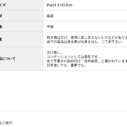
イズ
約φ24 X H3.6cm
材
磁器
地
中国
焼き物は欠け、使用に差し支えないヒビなどがあり
意
由での返品は承る事が出来ません。ご了承下さい。
欠け無し。
コンディションとしては最良です。
品について
全て手書きの染め付け「吉祥如意」と書かれていま
日常使いでも、慶事でも。