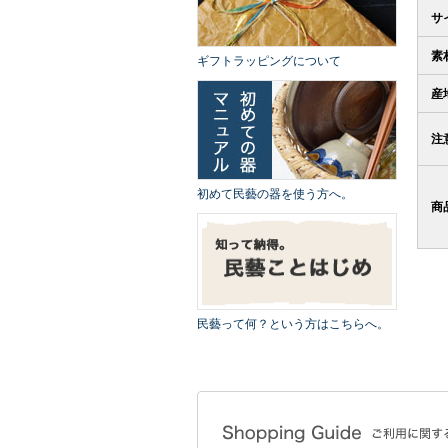
サ
素
ギフトラッピングについて
産
注
初めて民藝の器を使う方へ。
商
民藝って何？という方はこちらへ。