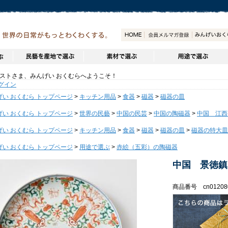
トさま、みんげい おくむらへようこそ！
グイン
げい おくむら トップページ
>
キッチン用品
>
食器
>
磁器
>
磁器の皿
げい おくむら トップページ
>
世界の民藝
>
中国の民芸
>
中国の陶磁器
>
中国 江西
げい おくむら トップページ
>
キッチン用品
>
食器
>
磁器
>
磁器の皿
>
磁器の特大皿
げい おくむら トップページ
>
用途で選ぶ
>
赤絵（五彩）の陶磁器
中国 景徳鎮
商品番号 cn01208