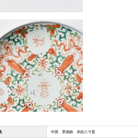
名
中国 景徳鎮 赤絵八寸皿