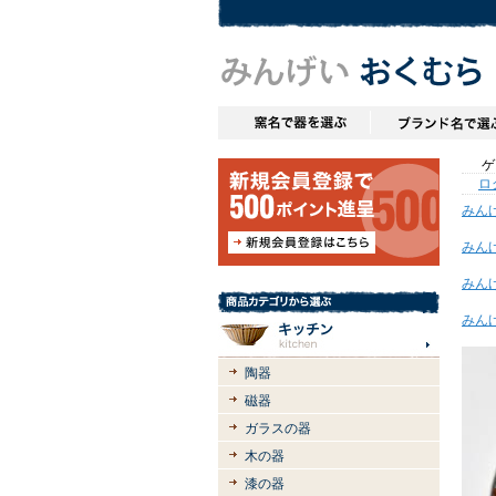
ゲス
ロ
みん
みん
みん
みん
陶器
磁器
ガラスの器
木の器
漆の器