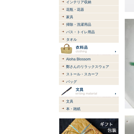
インテリア収納
花瓶・花器
家具
掃除・洗濯用品
バス・トイレ用品
タオル
Aloha Blossom
鄭さんのリラックスウェア
ストール・スカーフ
バッグ
文具
本・雑紙