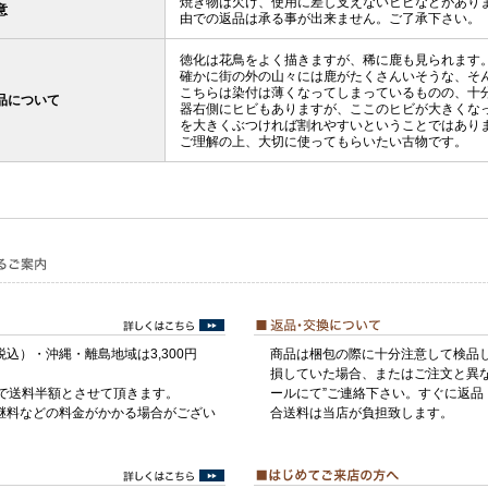
焼き物は欠け、使用に差し支えないヒビなどがあり
意
由での返品は承る事が出来ません。ご了承下さい。
徳化は花鳥をよく描きますが、稀に鹿も見られます
確かに街の外の山々には鹿がたくさんいそうな、そ
こちらは染付は薄くなってしまっているものの、十
品について
器右側にヒビもありますが、ここのヒビが大きくな
を大きくぶつければ割れやすいということではあり
ご理解の上、大切に使ってもらいたい古物です。
税込）・沖縄・離島地域は3,300円
商品は梱包の際に十分注意して検品
損していた場合、またはご注文と異な
げで送料半額とさせて頂きます。
ールにて”ご連絡下さい。すぐに返品
継料などの料金がかかる場合がござい
合送料は当店が負担致します。