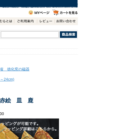
省 徳化窯の磁器
24cm)
赤絵 皿 鹿
00