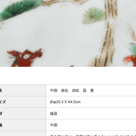
名
中国 徳化 赤絵 皿 鹿
イズ
約φ20.3 X H4.5cm
材
磁器
地
中国