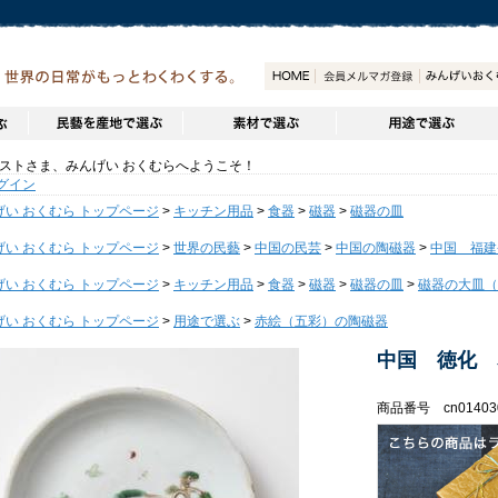
トさま、みんげい おくむらへようこそ！
グイン
げい おくむら トップページ
>
キッチン用品
>
食器
>
磁器
>
磁器の皿
げい おくむら トップページ
>
世界の民藝
>
中国の民芸
>
中国の陶磁器
>
中国 福建
げい おくむら トップページ
>
キッチン用品
>
食器
>
磁器
>
磁器の皿
>
磁器の大皿（～
げい おくむら トップページ
>
用途で選ぶ
>
赤絵（五彩）の陶磁器
中国 徳化 
商品番号 cn01403