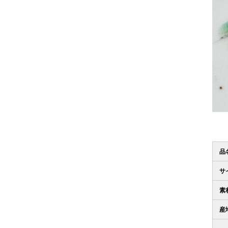
品
サ
素
産