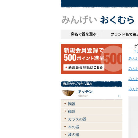
ゲス
ロ
みん
みん
みん
みん
陶器
磁器
ガラスの器
木の器
漆の器