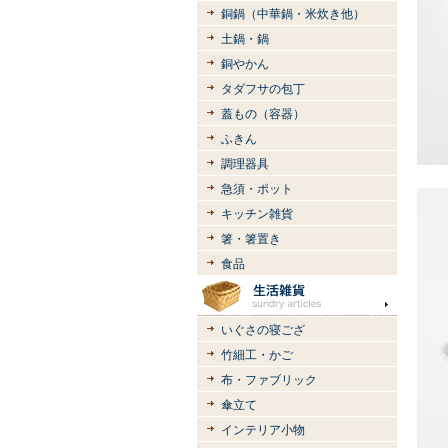
銅鍋（中華鍋・米炊き他）
土鍋・鍋
銅やかん
タダフサの包丁
蓋もの（容器）
ふきん
調理器具
急須・ポット
キッチン雑貨
箸・箸置き
食品
いぐさの寝ござ
竹細工・かご
布・ファブリック
傘立て
インテリア小物