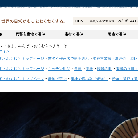
トさま、みんげい おくむらへようこそ！
グイン
げい おくむら トップページ
>
窯名や作家名で器を選ぶ
>
瀬戸本業窯（瀬戸焼・水野
げい おくむら トップページ
>
キッチン用品
>
食器
>
陶器
>
陶器の皿
>
陶器の豆皿（
げい おくむら トップページ
>
産地で選ぶ
>
産地で選ぶ器（焼物）
>
愛知・瀬戸（瀬