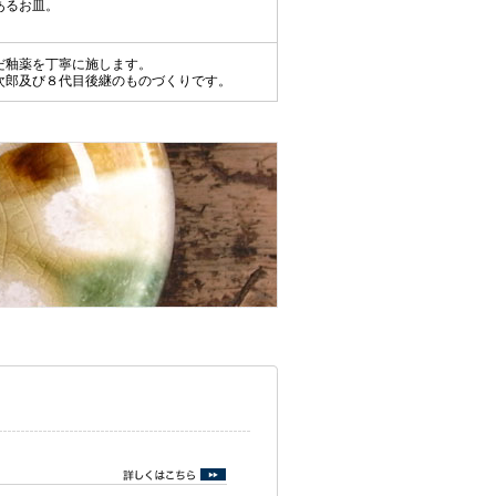
あるお皿。
だ釉薬を丁寧に施します。
次郎及び８代目後継のものづくりです。