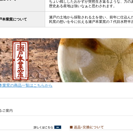
ちょい残ししたおかずが突然生き返るような、力の
歴史ある産地は強いなぁと思わされます。
瀬戸の土地から採取される土を使い、前年に仕込ん
戸本業窯について
民窯の想いを今に伝える瀬戸本業窯の７代目水野半
本業窯の商品一覧はこちらから