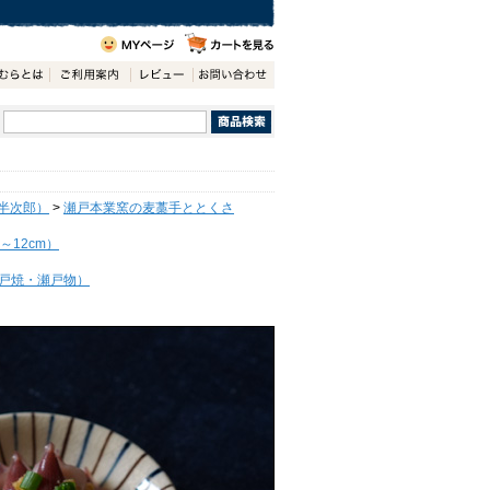
半次郎）
>
瀬戸本業窯の麦藁手ととくさ
～12cm）
戸焼・瀬戸物）