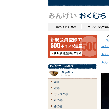
ゲス
ロ
みん
みん
みん
陶器
磁器
ガラスの器
木の器
漆の器