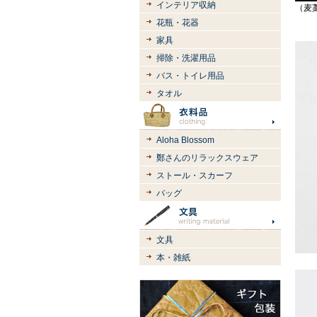
インテリア収納
（麦
花瓶・花器
家具
掃除・洗濯用品
バス・トイレ用品
タオル
Aloha Blossom
鄭さんのリラックスウェア
ストール・スカーフ
バッグ
文具
本・雑紙