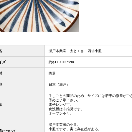
名
瀬戸本業窯 太とくさ 四寸小皿
イズ
約φ11 XH2.5cm
材
陶器
地
日本（瀬戸）
手しごとの商品のため、サイズには若干の微差がご
予めご了承下さい。
意
電子レンジ可。
食洗機は非推奨です。
オーブン不可。
瀬戸本業窯の小皿。
小皿ですが、実に存在感がある。
品について