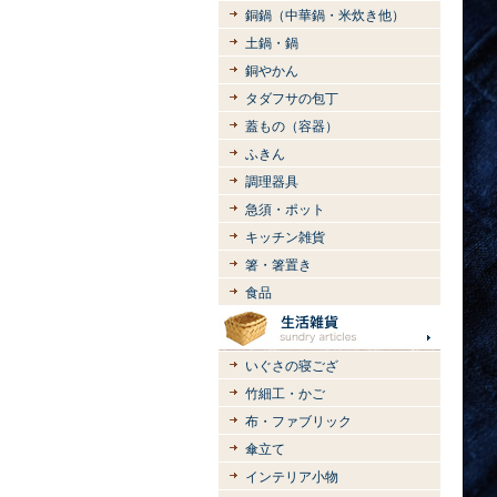
銅鍋（中華鍋・米炊き他）
土鍋・鍋
銅やかん
タダフサの包丁
蓋もの（容器）
ふきん
調理器具
急須・ポット
キッチン雑貨
箸・箸置き
食品
いぐさの寝ござ
竹細工・かご
布・ファブリック
傘立て
インテリア小物