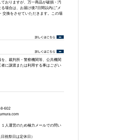
しておりますが、万一商品が破損・汚
る場合は、お届け後7日間以内に”メ
・交換をさせていただきます。この場
報を、裁判所・警察機関等、公共機関
三者に譲渡または利用する事はござい
8-602
umura.com
。１人運営のため極力メールでの問い
（土日祝祭日は定休日）