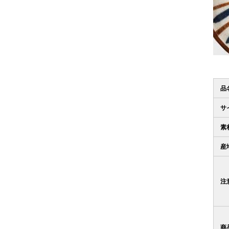
品
サ
素
産
注
商