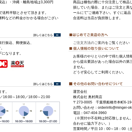
税込）・沖縄・離島地域は3,300円
商品は梱包の際に十分注意して検品
損していた場合、またはご注文と異な
げで送料半額とさせて頂きます。
ールにて”ご連絡下さい。すぐに返品
継料などの料金がかかる場合がござい
合送料は当店が負担致します。
銀行振込、郵便振込、
ご注文方法のご案内
をご覧ください
す。
下になります。
お客様のやりとりの中で得た個人情
から提出要請があった場合以外の第
ません。
どうぞ安心してご利用ください。
ます。
運営会社
／16:00～18:00／18:00～21:00
株式会社 奥村商店
〒273-0005 千葉県船橋市本町6-19-
お問い合わせ：orderinfo@mingei-ok
電話：047-404-3960
（※買付や不在時は対応致しません
合わせに協力下さい。）
営業時間／平日 10：00～18：00