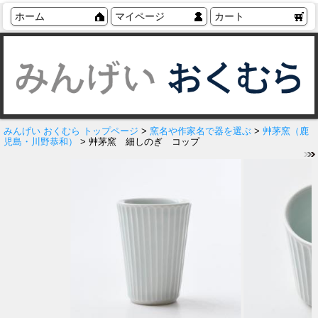
ホーム
マイページ
カート
みんげい おくむら トップページ
>
窯名や作家名で器を選ぶ
>
艸茅窯（鹿
児島・川野恭和）
> 艸茅窯 細しのぎ コップ