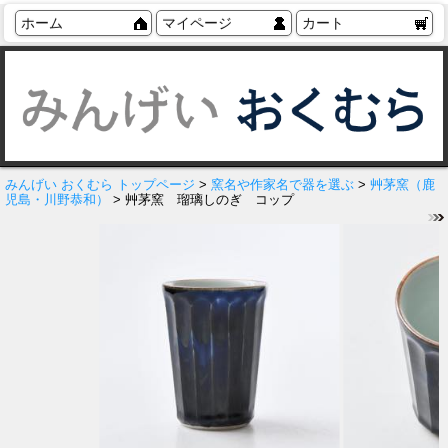
ホーム
マイページ
カート
みんげい おくむら トップページ
>
窯名や作家名で器を選ぶ
>
艸茅窯（鹿
児島・川野恭和）
> 艸茅窯 瑠璃しのぎ コップ