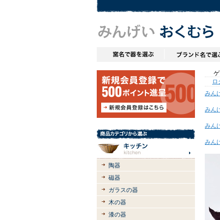
ゲス
ロ
みん
みん
みん
みん
陶器
磁器
ガラスの器
木の器
漆の器