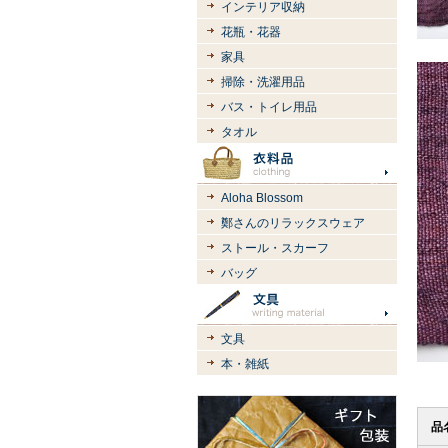
インテリア収納
花瓶・花器
家具
掃除・洗濯用品
バス・トイレ用品
タオル
Aloha Blossom
鄭さんのリラックスウェア
ストール・スカーフ
バッグ
文具
本・雑紙
品