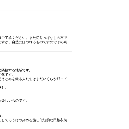
はご了承ください。また切りっぱなしの布で
ますが、自然にほつれるものですのでその点
に隣接する地域です。
文化です。
そうと布を織る人たちはまだいくらか残って
感じ。
も楽しいものです。
族。
そしてろうけつ染めを施し伝統的な民族衣装