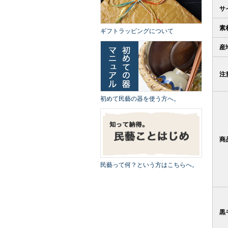
サ
素
ギフトラッピングについて
産
注
初めて民藝の器を使う方へ。
商
民藝って何？という方はこちらへ。
黒