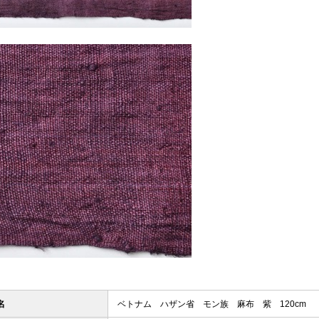
名
ベトナム ハザン省 モン族 麻布 紫 120cm