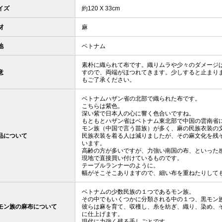
イズ
約120 X 33cm
材
麻
地
ベトナム
素朴に織られて布です。織りムラや少々のダメージ
意
すので、両端がほつれてきます。少しすると止まり
もご了承ください。
ベトナムハザン省の北部で織られた布です。
こちらは紫色。
深い紫で日本人の心に響く色合いですね。
もともとハザン省はベトナム東北部で中国の雲南省
モン族（中国で言う苗族）が多く、麻の民族衣装の
品について
民族衣装を着る人は減りましたが、その麻文化を残
います。
高齢の方が多いですが、力強い南国の布、といった
現地で直接買い付けているものです。
テーブルランナーのように。
幅がそこそこありますので、細い布を重ねたりして
ベトナムの少数民族の１つであるモン族。
その中でもいくつかに分類される中の１つ、黒モン
モン族の麻布について
彼らは麻を育て、収穫し、糸を紡ぎ、織り、染め、
に仕上げます。
現代に力強く残る手しごとです。