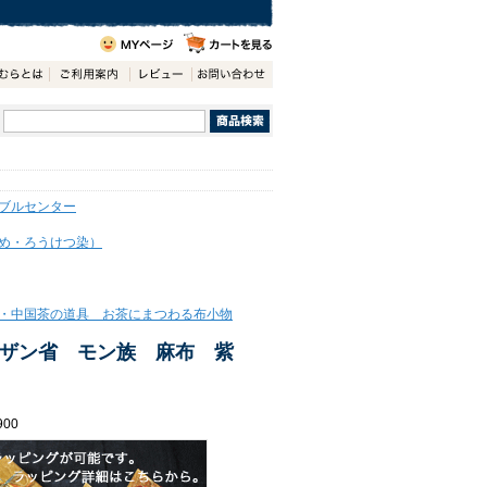
ブルセンター
め・ろうけつ染）
・中国茶の道具 お茶にまつわる布小物
ハザン省 モン族 麻布 紫
00