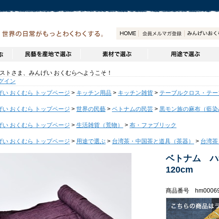
トさま、みんげい おくむらへようこそ！
グイン
げい おくむら トップページ
>
キッチン用品
>
キッチン雑貨
>
テーブルクロス・テー
げい おくむら トップページ
>
世界の民藝
>
ベトナムの民芸
>
黒モン族の麻布（藍染
げい おくむら トップページ
>
生活雑貨（荒物）
>
布・ファブリック
げい おくむら トップページ
>
用途で選ぶ
>
台湾茶・中国茶と道具（茶器）
>
台湾茶
ベトナム 
120cm
商品番号 hm00069