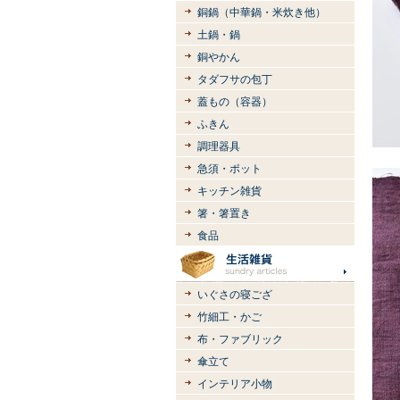
銅鍋（中華鍋・米炊き他）
土鍋・鍋
銅やかん
タダフサの包丁
蓋もの（容器）
ふきん
調理器具
急須・ポット
キッチン雑貨
箸・箸置き
食品
いぐさの寝ござ
竹細工・かご
布・ファブリック
傘立て
インテリア小物